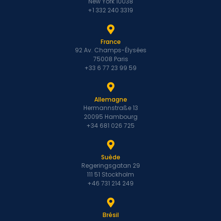
New York 10038
+1 332 240 3319
France
92 Av. Champs-Élysées
75008 Paris
+33 6 77 23 99 59
Allemagne
Hermannstraße 13
20095 Hambourg
+34 681 026 725
Suède
Regeringsgatan 29
111 51 Stockholm
+46 731 214 249
Brésil