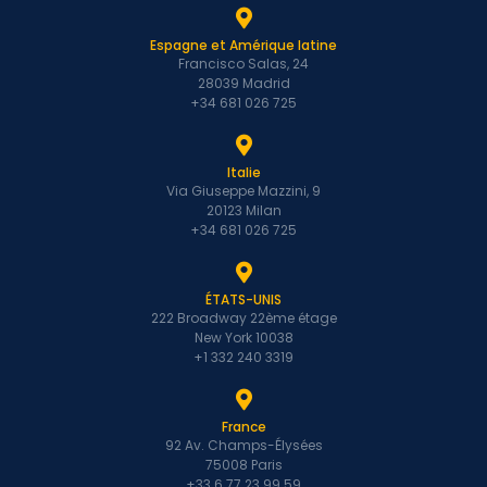
Espagne et Amérique latine
Francisco Salas, 24
28039 Madrid
+34 681 026 725
Italie
Via Giuseppe Mazzini, 9
20123 Milan
+34 681 026 725
ÉTATS-UNIS
222 Broadway 22ème étage
New York 10038
+1 332 240 3319
France
92 Av. Champs-Élysées
75008 Paris
+33 6 77 23 99 59