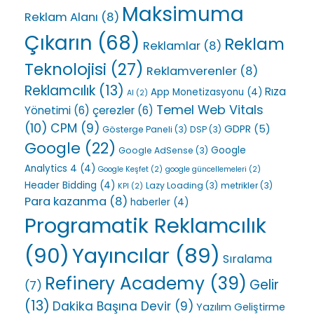
Maksimuma
Reklam Alanı
(8)
Çıkarın
(68)
Reklam
Reklamlar
(8)
Teknolojisi
(27)
Reklamverenler
(8)
Reklamcılık
(13)
Rıza
App Monetizasyonu
(4)
AI
(2)
Temel Web Vitals
Yönetimi
(6)
çerezler
(6)
(10)
CPM
(9)
GDPR
(5)
Gösterge Paneli
(3)
DSP
(3)
Google
(22)
Google
Google AdSense
(3)
Analytics 4
(4)
Google Keşfet
(2)
google güncellemeleri
(2)
Header Bidding
(4)
Lazy Loading
(3)
metrikler
(3)
KPI
(2)
Para kazanma
(8)
haberler
(4)
Programatik Reklamcılık
(90)
Yayıncılar
(89)
Sıralama
Refinery Academy
(39)
Gelir
(7)
(13)
Dakika Başına Devir
(9)
Yazılım Geliştirme