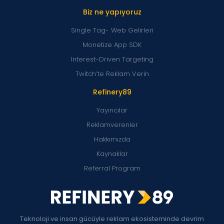
Biz ne yapıyoruz
Single Tag- Web Gelirleri
Monetize App SDK
Interest-Driven Targeting
Twitch’te Reklam Verin
Refinery89
Yayıncılar
Reklamverenler
Hakkımızda
Kaynaklar
Referral Program
Teknoloji ve insan gücüyle reklam ekosisteminde devrim