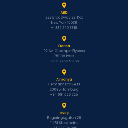
ABD
222 Broadway 22. Kat
New York 10038
+1 332 240 3319
Fransa
92 Av. Champs-Élysées
75008 Paris
+33 6 77 23 99 59
Almanya
Hermannstraße 13
20095 Hamburg
+34 681 026 725
İsveç
Regeringsgatan 29
111 51 Stockholm
+46 731 214 249