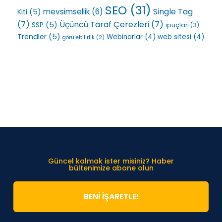
SEO
(31)
Single Tag
mevsimsellik
(6)
Kiti
(5)
(7)
Üçüncü Taraf Çerezleri
(7)
SSP
(5)
ipuçları
(3)
Trendler
(5)
Webinarlar
(4)
web sitesi
(4)
görülebilirlik
(2)
Güncel kalmak ister misiniz? Haber
bültenimize abone olun
BENİ İŞARETLE!