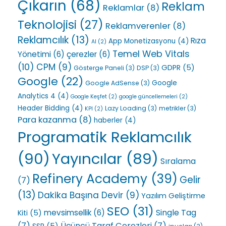
Çıkarın
(68)
Reklam
Reklamlar
(8)
Teknolojisi
(27)
Reklamverenler
(8)
Reklamcılık
(13)
Rıza
App Monetizasyonu
(4)
AI
(2)
Temel Web Vitals
Yönetimi
(6)
çerezler
(6)
(10)
CPM
(9)
GDPR
(5)
Gösterge Paneli
(3)
DSP
(3)
Google
(22)
Google
Google AdSense
(3)
Analytics 4
(4)
Google Keşfet
(2)
google güncellemeleri
(2)
Header Bidding
(4)
Lazy Loading
(3)
metrikler
(3)
KPI
(2)
Para kazanma
(8)
haberler
(4)
Programatik Reklamcılık
(90)
Yayıncılar
(89)
Sıralama
Refinery Academy
(39)
Gelir
(7)
(13)
Dakika Başına Devir
(9)
Yazılım Geliştirme
SEO
(31)
Single Tag
mevsimsellik
(6)
Kiti
(5)
(7)
Üçüncü Taraf Çerezleri
(7)