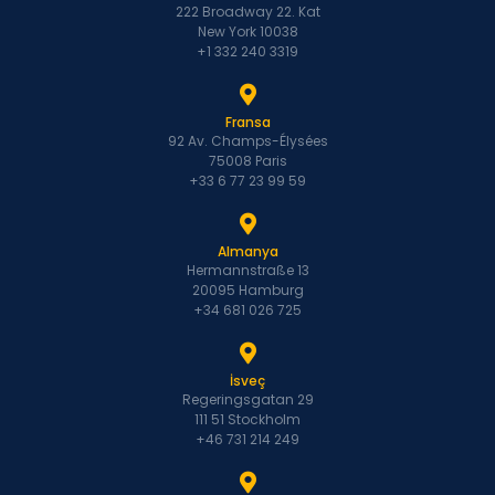
222 Broadway 22. Kat
New York 10038
+1 332 240 3319
Fransa
92 Av. Champs-Élysées
75008 Paris
+33 6 77 23 99 59
Almanya
Hermannstraße 13
20095 Hamburg
+34 681 026 725
İsveç
Regeringsgatan 29
111 51 Stockholm
+46 731 214 249