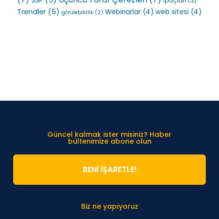
SSP
(5)
ipuçları
(3)
Trendler
(5)
Webinarlar
(4)
web sitesi
(4)
görülebilirlik
(2)
Güncel kalmak ister misiniz? Haber
bültenimize abone olun
BENİ İŞARETLE!
Biz ne yapıyoruz