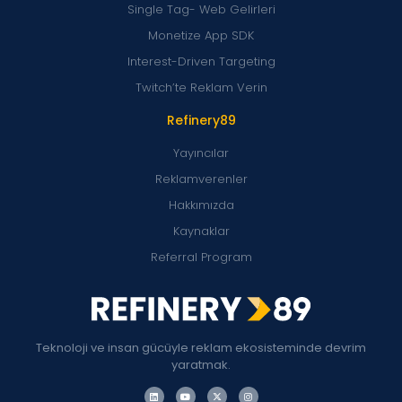
Single Tag- Web Gelirleri
Monetize App SDK
Interest-Driven Targeting
Twitch’te Reklam Verin
Refinery89
Yayıncılar
Reklamverenler
Hakkımızda
Kaynaklar
Referral Program
Teknoloji ve insan gücüyle reklam ekosisteminde devrim
yaratmak.