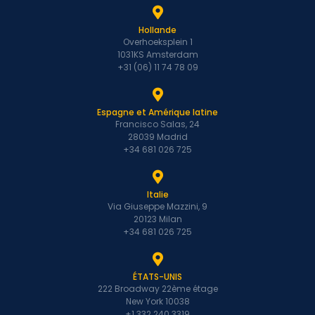
Hollande
Overhoeksplein 1
1031KS Amsterdam
+31 (06) 11 74 78 09
Espagne et Amérique latine
Francisco Salas, 24
28039 Madrid
+34 681 026 725
Italie
Via Giuseppe Mazzini, 9
20123 Milan
+34 681 026 725
ÉTATS-UNIS
222 Broadway 22ème étage
New York 10038
+1 332 240 3319