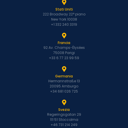
Stati Uniti
222 Broadway 22° piano
New York 10038
+1 332 240 3319
Francia
92 Av. Champs-Élysées
75008 Parigi
+33 6 77 23 99 59
Germania
Hermannstraße 13
20095 Amburgo
+34 681 026 725
Svezia
Regeringsgatan 29
111 51 Stoccolma
+46 731 214 249