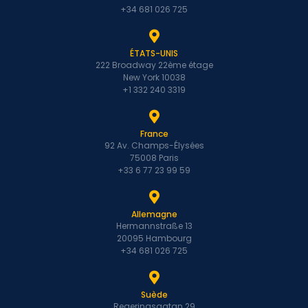
+34 681 026 725
ÉTATS-UNIS
222 Broadway 22ème étage
New York 10038
+1 332 240 3319
France
92 Av. Champs-Élysées
75008 Paris
+33 6 77 23 99 59
Allemagne
Hermannstraße 13
20095 Hambourg
+34 681 026 725
Suède
Regeringsgatan 29