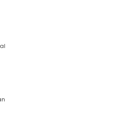
al
an