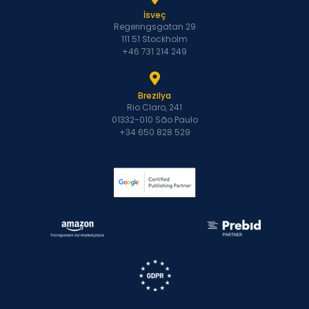
İsveç
Regeringsgatan 29
111 51 Stockholm
+46 731 214 249
Brezilya
Rio Claro, 241
01332-010 São Paulo
+34 650 828 529