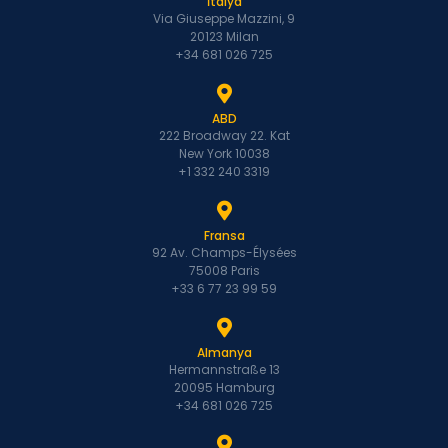
İtalya
Via Giuseppe Mazzini, 9
20123 Milan
+34 681 026 725
ABD
222 Broadway 22. Kat
New York 10038
+1 332 240 3319
Fransa
92 Av. Champs-Élysées
75008 Paris
+33 6 77 23 99 59
Almanya
Hermannstraße 13
20095 Hamburg
+34 681 026 725