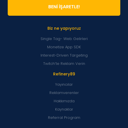
BENİ İŞARETLE!
Biz ne yapıyoruz
Single Tag- Web Gelirleri
Monetize App SDK
Interest-Driven Targeting
Twitch’te Reklam Verin
Refinery89
Yayıncılar
Reklamverenler
Hakkımızda
Kaynaklar
Referral Program