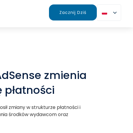
Zacznij Dziś
AdSense zmienia
ę płatności
sił zmiany w strukturze płatności i
nia środków wydawcom oraz