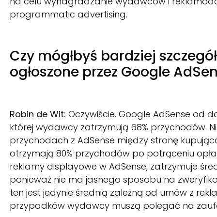
na celu wynagradzanie wydawców i reklamoda
programmatic advertising.
Czy mógłbyś bardziej szczeg
ogłoszone przez Google AdSe
Robin de Wit:
Oczywiście. Google AdSense od daw
której wydawcy zatrzymują 68% przychodów. N
przychodach z AdSense między stronę kupując
otrzymają 80% przychodów po potrąceniu opła
reklamy displayowe w AdSense, zatrzymuje średn
ponieważ nie ma jasnego sposobu na zweryfiko
ten jest jedynie średnią zależną od umów z re
przypadków wydawcy muszą polegać na zaufa