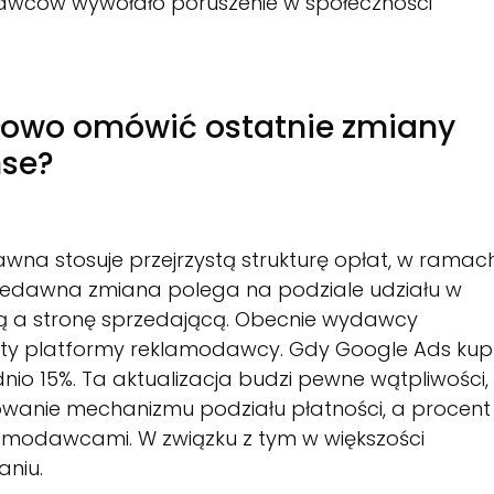
wców wywołało poruszenie w społeczności
ółowo omówić ostatnie zmiany
nse?
na stosuje przejrzystą strukturę opłat, w ramac
iedawna zmiana polega na podziale udziału w
ą a stronę sprzedającą. Obecnie wydawcy
ty platformy reklamodawcy. Gdy Google Ads kup
io 15%. Ta aktualizacja budzi pewne wątpliwości,
wanie mechanizmu podziału płatności, a procent
klamodawcami. W związku z tym w większości
niu.