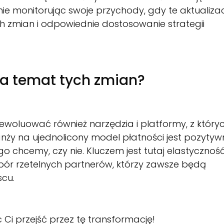
ie monitorując swoje przychody, gdy te aktualiza
ch zmian i odpowiednie dostosowanie strategii
na temat tych zmian?
woluować również narzędzia i platformy, z który
anży na ujednolicony model płatności jest pozyty
ego chcemy, czy nie. Kluczem jest tutaj elastycznoś
ybór rzetelnych partnerów, którzy zawsze będą
cu.
Ci przejść przez tę transformację!