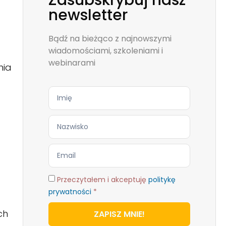
Zasubskrybuj nasz
newsletter
Bądź na bieżąco z najnowszymi
wiadomościami, szkoleniami i
webinarami
nia
Przeczytałem i akceptuję
politykę
prywatności
*
ch
ZAPISZ MNIE!