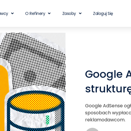
awcy
O Refinery
Zasoby
Zaloguj Się
Google 
struktur
Google AdSense ogło
sposobach wypłaca
reklamodawcom.