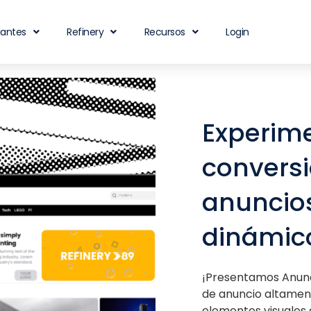
iantes
Refinery
Recursos
Login
Experim
conversi
anuncios
dinámic
¡Presentamos Anunc
de anuncio altamen
elementos visuales 