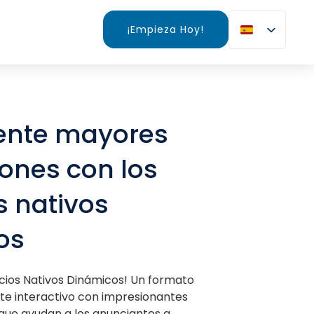
¡Empieza Hoy!
ente mayores
ones con los
 nativos
os
ios Nativos Dinámicos! Un formato
te interactivo con impresionantes
que ayudan a los anunciantes a