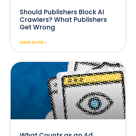
Should Publishers Block AI
Crawlers? What Publishers
Get Wrong
LEGGI DI PIÙ »
What Counts as an Ad