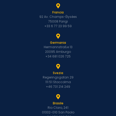
Francia
92 Av. Champs-Élysées
75008 Parigi
+33 6 77 23 99 59
Germania
Hermannstraße 13
20095 Amburgo
+34 681 026 725
Svezia
Regeringsgatan 29
111 51 Stoccolma
+46 731 214 249
Brasile
Rio Claro, 241
01332-010 San Paolo