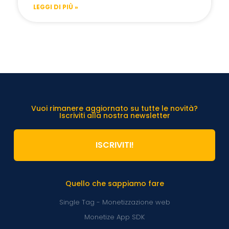
LEGGI DI PIÙ »
Vuoi rimanere aggiornato su tutte le novità?
Iscriviti alla nostra newsletter
ISCRIVITI!
Quello che sappiamo fare
Single Tag - Monetizzazione web
Monetize App SDK