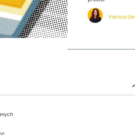
Patricia S
anych
y!