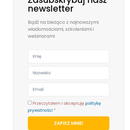
Zasubskrybuj nasz
newsletter
Bądź na bieżąco z najnowszymi
wiadomościami, szkoleniami i
webinarami
Przeczytałem i akceptuję
politykę
prywatności
*
ZAPISZ MNIE!