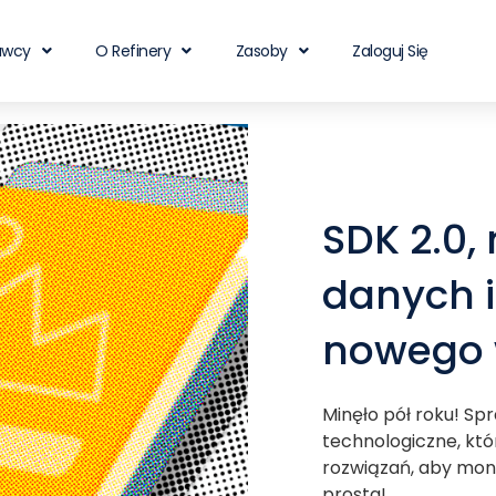
awcy
O Refinery
Zasoby
Zaloguj Się
SDK 2.0,
danych i
nowego 
Minęło pół roku! Sp
technologiczne, kt
rozwiązań, aby mone
prosta!