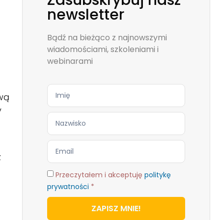
Zasubskrybuj nasz
newsletter
Bądź na bieżąco z najnowszymi
wiadomościami, szkoleniami i
webinarami
wą
y
z
Przeczytałem i akceptuję
politykę
prywatności
*
ZAPISZ MNIE!