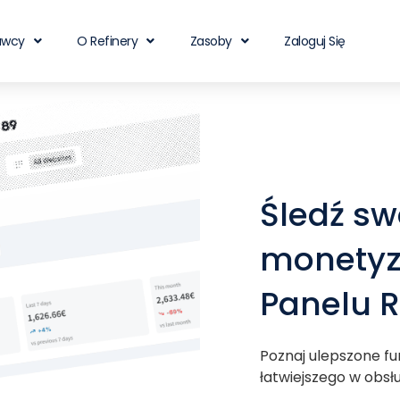
awcy
O Refinery
Zasoby
Zaloguj Się
Śledź sw
monetyz
Panelu R
Poznaj ulepszone fu
łatwiejszego w obs