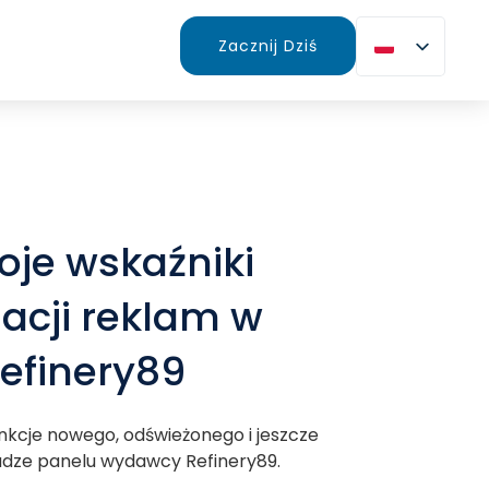
Zacznij Dziś
oje wskaźniki
acji reklam w
efinery89
nkcje nowego, odświeżonego i jeszcze
łudze panelu wydawcy Refinery89.