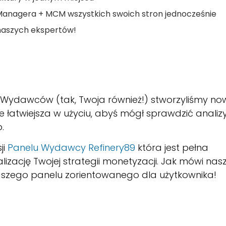
t Managera + MCM wszystkich swoich stron jednocześnie
naszych ekspertów!
 Wydawców (tak, Twoja również!) stworzyliśmy no
ze łatwiejsza w użyciu, abyś mógł sprawdzić analiz
.
ji
Panelu Wydawcy Refinery89
która jest pełna
izację Twojej strategii monetyzacji. Jak mówi nas
 naszego panelu zorientowanego dla użytkownika!