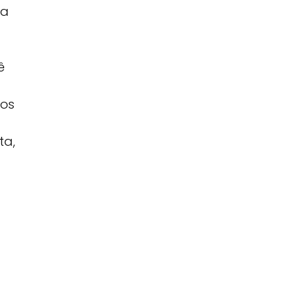
ua
ê
vos
ta,