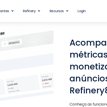
iantes
Refinery
Recursos
Login
Acompa
métrica
monetiz
anúncios
Refinery
Conheça as funcion