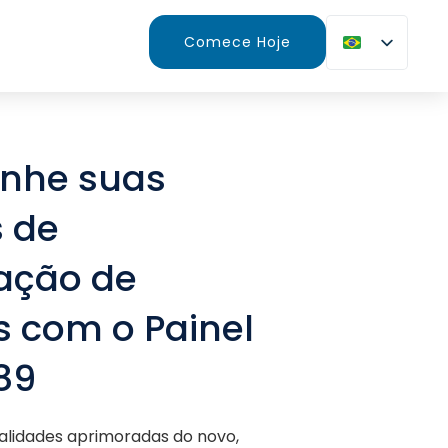
Comece Hoje
nhe suas
s de
ação de
 com o Painel
89
alidades aprimoradas do novo,