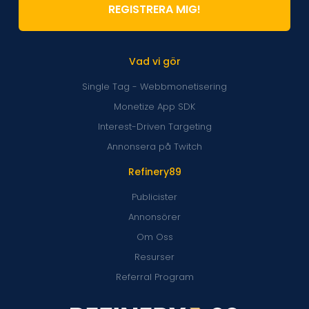
REGISTRERA MIG!
Vad vi gör
Single Tag - Webbmonetisering
Monetize App SDK
Interest-Driven Targeting
Annonsera på Twitch
Refinery89
Publicister
Annonsörer
Om Oss
Resurser
Referral Program