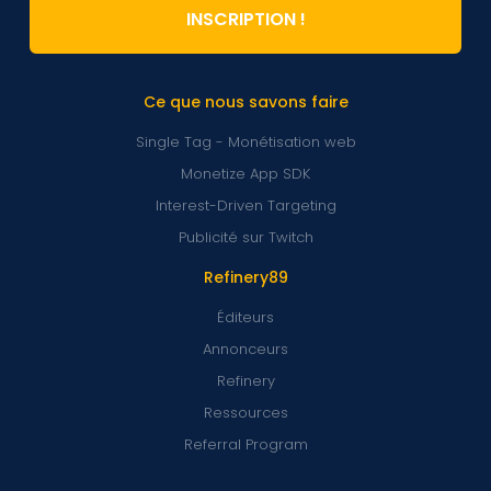
INSCRIPTION !
Ce que nous savons faire
Single Tag - Monétisation web
Monetize App SDK
Interest-Driven Targeting
Publicité sur Twitch
Refinery89
Éditeurs
Annonceurs
Refinery
Ressources
Referral Program