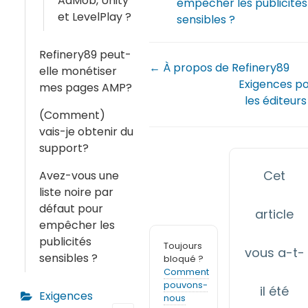
AdMob, Unity
empêcher les publicités
et LevelPlay ?
sensibles ?
Refinery89 peut-
← À propos de Refinery89
elle monétiser
Exigences p
mes pages AMP?
les éditeur
(Comment)
vais-je obtenir du
support?
Cet
Avez-vous une
liste noire par
défaut pour
article
empêcher les
publicités
Toujours
vous a-t-
sensibles ?
bloqué ?
Comment
pouvons-
il été
Exigences
nous