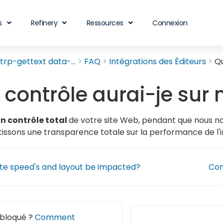
s
Refinery
Ressources
Connexion
rp-gettext data-...
FAQ
Intégrations des Éditeurs
Qu
 contrôle aurai-je sur
n contrôle total
de votre site Web, pendant que nous no
issons une transparence totale sur la performance de l'in
ite speed's and layout be impacted?
Com
 bloqué ?
Comment