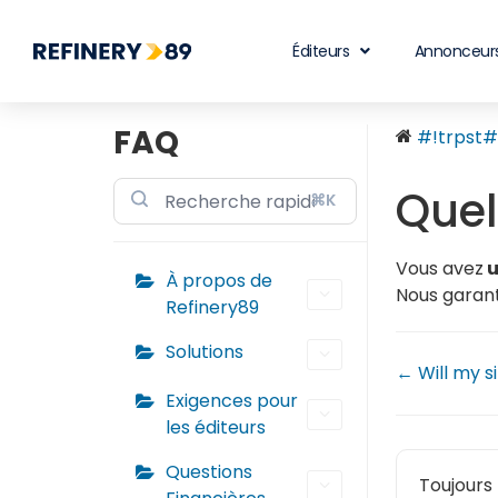
Éditeurs
Annonceur
FAQ
#!trpst#t
Quel
⌘K
Vous avez
u
À propos de
Nous garant
Refinery89
Solutions
← Will my s
Exigences pour
les éditeurs
Questions
Toujours