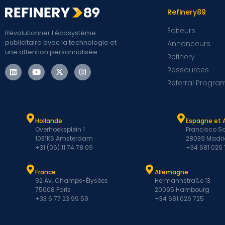
Refinery89
Éditeurs
Révolutionner l'écosystème
publicitaire avec la technologie et
Annonceurs
une attention personnalisée.
Refinery
Ressources
Referral Progra
Hollande
Espagne et 
Overhoeksplein 1
Francisco Sa
1031KS Amsterdam
28039 Madri
+31 (06) 11 74 78 09
+34 681 026
France
Allemagne
92 Av. Champs-Élysées
Hermannstraße 13
75008 Paris
20095 Hambourg
+33 6 77 23 99 59
+34 681 026 725