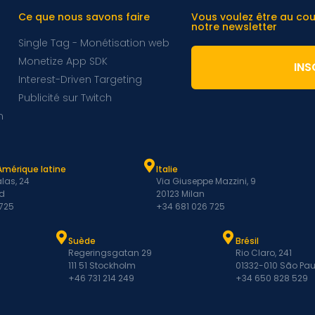
Ce que nous savons faire
Vous voulez être au co
notre newsletter
Single Tag - Monétisation web
Monetize App SDK
INS
Interest-Driven Targeting
Publicité sur Twitch
m
Amérique latine
Italie
las, 24
Via Giuseppe Mazzini, 9
d
20123 Milan
 725
+34 681 026 725
Suède
Brésil
Regeringsgatan 29
Rio Claro, 241
111 51 Stockholm
01332-010 São Pau
+46 731 214 249
+34 650 828 529