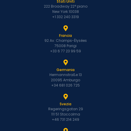
Stati Uniti
222 Broadway 22° piano
New York 10038
+1 332 240 3319
Francia
92 Av. Champs-Élysées
75008 Parigi
+33 6 77 23 99 59
Germania
Hermannstraße 13
20095 Amburgo
+34 681 026 725
Svezia
Regeringsgatan 29
111 51 Stoccolma
+46 731 214 249