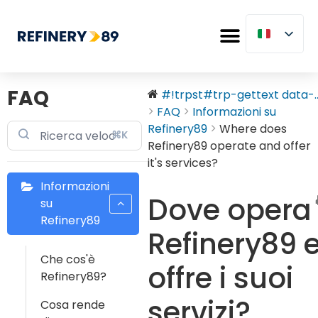
FAQ
#!trpst#trp-gettext data-..
FAQ
Informazioni su
Refinery89
Where does
⌘K
Refinery89 operate and offer
it's services?
Informazioni
Dove opera
su
Refinery89
Refinery89 
Che cos'è
offre i suoi
Refinery89?
servizi?
Cosa rende