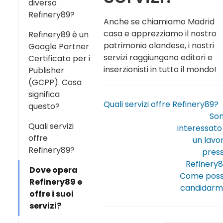
diverso
Refinery89?
Anche se chiamiamo Madrid
casa e apprezziamo il nostro
Refinery89 è un
patrimonio olandese, i nostri
Google Partner
servizi raggiungono editori e
Certificato per i
inserzionisti in tutto il mondo!
Publisher
(GCPP). Cosa
significa
Quali servizi offre Refinery89?
questo?
So
Quali servizi
interessato
offre
un lavo
Refinery89?
pres
Refinery8
Dove opera
Come pos
Refinery89 e
candidarm
offre i suoi
servizi?