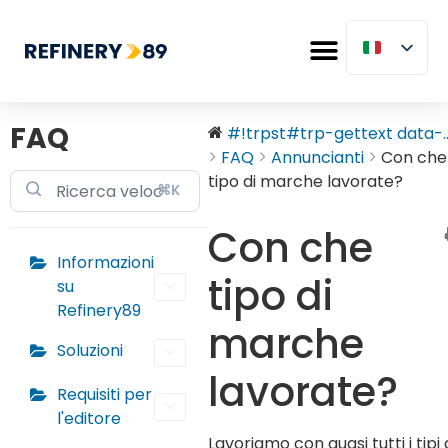
FAQ
#!trpst#trp-gettext data-..
FAQ
Annuncianti
Con che
tipo di marche lavorate?
⌘K
Con che
Informazioni
tipo di
su
Refinery89
marche
Soluzioni
lavorate?
Requisiti per
l'editore
Lavoriamo con quasi tutti i tipi 