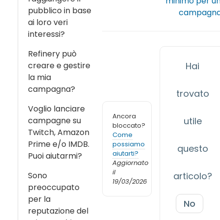
minimo per u
pubblico in base
campagn
ai loro veri
interessi?
Refinery può
creare e gestire
Hai
la mia
campagna?
trovato
Voglio lanciare
Ancora
campagne su
utile
bloccato?
Twitch, Amazon
Come
Prime e/o IMDB.
possiamo
questo
aiutarti?
Puoi aiutarmi?
Aggiornato
il
Sono
articolo?
19/03/2026
preoccupato
per la
No
reputazione del