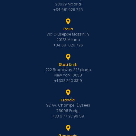
28039 Madrid
+34 681 026 725
Italia
Via Giuseppe Mazzini, 9
20123 Milano
+34 681 026 725
Stati Uniti
222 Broadway 22° piano
New York 10038
+1 332 240 3319
Francia
92 Av. Champs-Élysées
75008 Parigi
+33 6 77 23 99 59
Germania