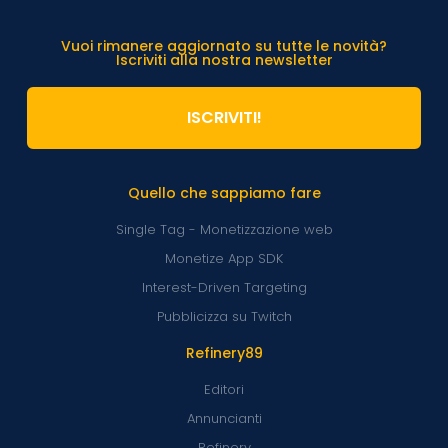
Vuoi rimanere aggiornato su tutte le novità?
Iscriviti alla nostra newsletter
ISCRIVITI!
Quello che sappiamo fare
Single Tag - Monetizzazione web
Monetize App SDK
Interest-Driven Targeting
Pubblicizza su Twitch
Refinery89
Editori
Annuncianti
Refinery