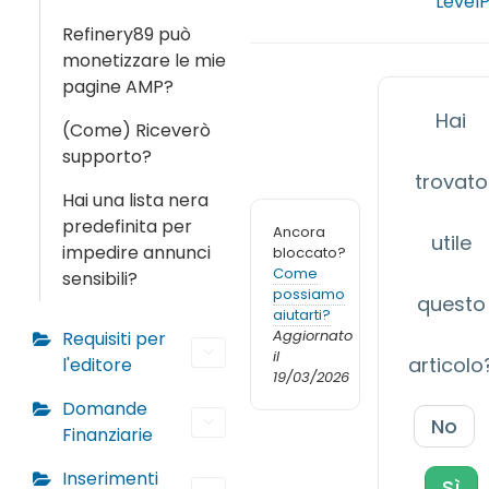
Level
Refinery89 può
monetizzare le mie
pagine AMP?
Hai
(Come) Riceverò
supporto?
trovato
Hai una lista nera
predefinita per
Ancora
utile
impedire annunci
bloccato?
Come
sensibili?
possiamo
questo
aiutarti?
Aggiornato
Requisiti per
il
articolo
l'editore
19/03/2026
Domande
No
Finanziarie
Inserimenti
Sì