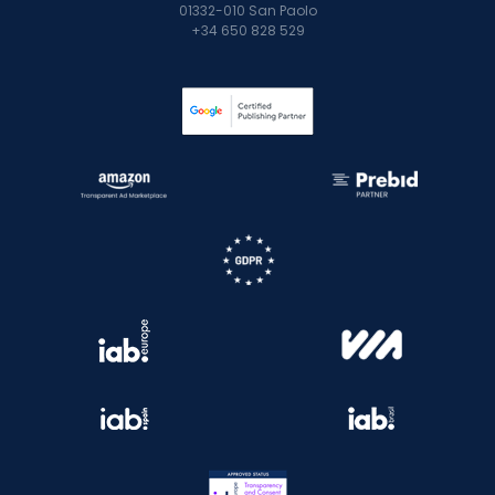
01332-010 San Paolo
+34 650 828 529