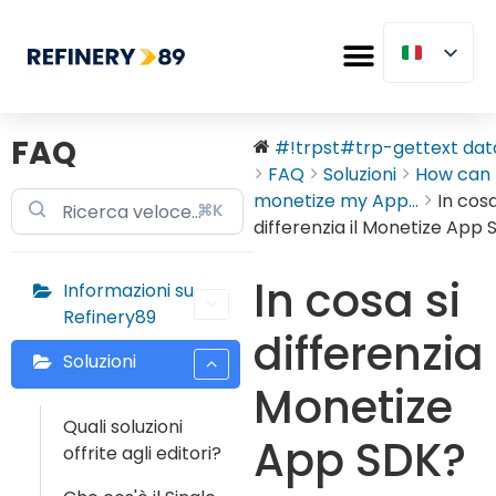
FAQ
#!trpst#trp-gettext data
FAQ
Soluzioni
How can 
monetize my App...
In cosa
⌘K
differenzia il Monetize App
In cosa si
Informazioni su
Refinery89
differenzia 
Soluzioni
Monetize
Quali soluzioni
App SDK?
offrite agli editori?