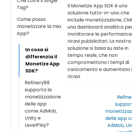
Che cos'è il Single
Il Monetize App SDK è una
Tag?
soluzione tutto-in-uno che
Come posso
include monetizzazione, CM
monetizzare la mia
una dashboard analitica pe
App?
monitorare le performance
ricavi pubblicitari. La nostra
soluzione si basa su aste in
In cosa si
tempo reale, che non
differenzia il
compromettono i tempi di
Monetize App
caricamento e aumentano 
SDK?
ricavi.
Refinery89
supporta la
monetizzazione
Refine
delle app
support
come AdMob,
monetizzaz
Unity e
delle app 
LevelPlay?
AdMob, Uni