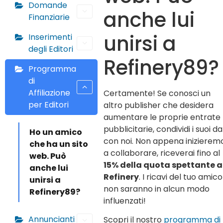
Domande
anche lui
Finanziarie
unirsi a
Inserimenti
degli Editori
Refinery89?
Programma
di
Affiliazione
Certamente! Se conosci un
per Editori
altro publisher che desidera
aumentare le proprie entrate
pubblicitarie, condividi i suoi da
Ho un amico
con noi. Non appena inizierem
che ha un sito
a collaborare, riceverai fino al
web. Può
15% della quota spettante a
anche lui
Refinery
. I ricavi del tuo amico
unirsi a
non saranno in alcun modo
Refinery89?
influenzati!
Annuncianti
Scopri il nostro
programma di