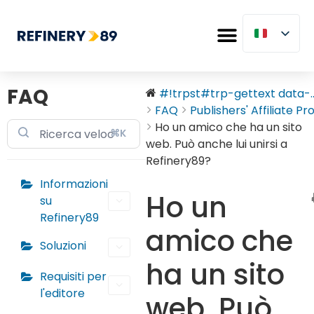
FAQ
#!trpst#trp-gettext data-..
FAQ
Publishers' Affiliate Pro.
Ho un amico che ha un sito
⌘K
web. Può anche lui unirsi a
Refinery89?
Informazioni
Ho un
su
Refinery89
amico che
Soluzioni
ha un sito
Requisiti per
l'editore
web. Può