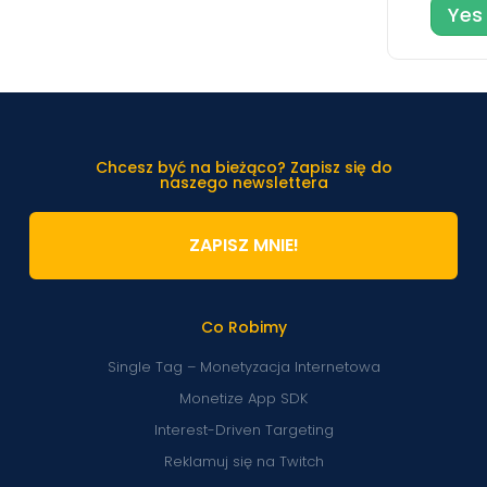
Yes
Chcesz być na bieżąco? Zapisz się do
naszego newslettera
ZAPISZ MNIE!
Co Robimy
Single Tag – Monetyzacja Internetowa
Monetize App SDK
Interest-Driven Targeting
Reklamuj się na Twitch