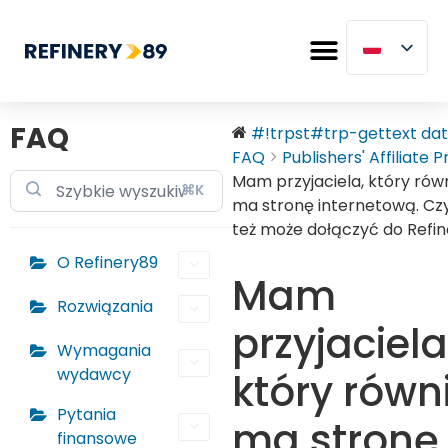
FAQ
#!trpst#trp-gettext data
FAQ
Publishers' Affiliate Pr
Mam przyjaciela, który rów
⌘K
ma stronę internetową. Cz
też może dołączyć do Refi
O Refinery89
Mam
Rozwiązania
przyjaciela
Wymagania
wydawcy
który równ
Pytania
ma stronę
finansowe