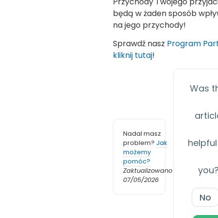
Przychody Twojego przyjaci
będą w żaden sposób wpł
na jego przychody!
Sprawdź nasz
Program Part
kliknij tutaj
!
Was th
artic
Nadal masz
helpful
problem?
Jak
możemy
pomóc?
you
Zaktualizowano
07/05/2026
No