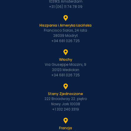
1031KS Amsterdam
+31 (06) 11 74 78 09
Hiszpania i Ameryka Łacińska
Francisco Salas, 24 lata
28039 Madryt
+34 681 026 725
Włochy
Via Giuseppe Mazzini, 9
20123 Mediolan
+34 681 026 725
Stany Zjednoczone
222 Broadway 22. piętro
Nowy Jork 10038
+1 332 240 3319
Francja