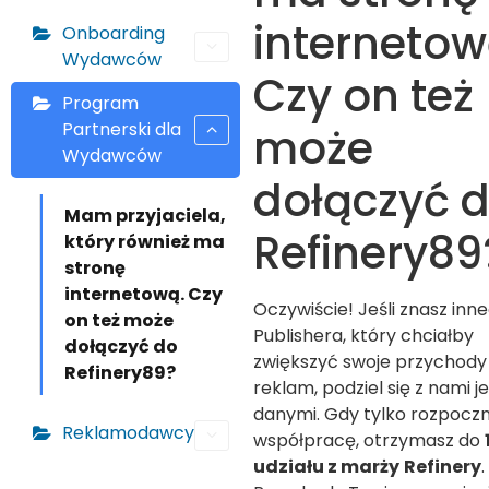
internetow
Onboarding
Wydawców
Czy on też
Program
Partnerski dla
może
Wydawców
dołączyć 
Mam przyjaciela,
Refinery89
który również ma
stronę
internetową. Czy
Oczywiście! Jeśli znasz inn
on też może
Publishera, który chciałby
dołączyć do
zwiększyć swoje przychody
Refinery89?
reklam, podziel się z nami j
danymi. Gdy tylko rozpocz
Reklamodawcy
współpracę, otrzymasz do
udziału z marży
Refinery
.