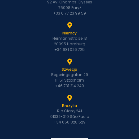
92 Av. Champs-Élysées
75008 Paryż
+33 6 77 23 99 59
Niemcy
Hermannstraße 13
20095 Hamburg
+34 681 026 725
Szwecja
Regeringsgatan 29
111 51 Sztokholm
+46 731 214 249
Brazylia
Rio Claro, 241
01332-010 São Paulo
+34 650 828 529