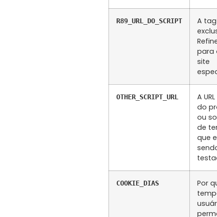
A tag
R89_URL_DO_SCRIPT
exclu
Refin
para 
site
espec
A URL
OTHER_SCRIPT_URL
do p
ou so
de te
que e
send
testa
Por q
COOKIE_DIAS
temp
usuár
perm