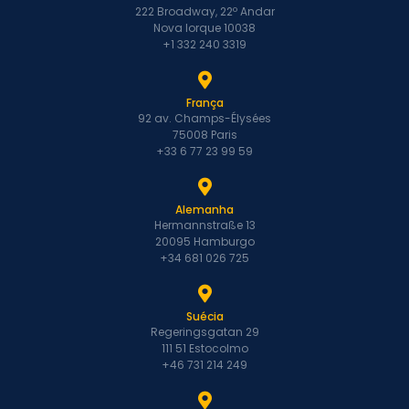
222 Broadway, 22º Andar
Nova Iorque 10038
+1 332 240 3319
França
92 av. Champs-Élysées
75008 Paris
+33 6 77 23 99 59
Alemanha
Hermannstraße 13
20095 Hamburgo
+34 681 026 725
Suécia
Regeringsgatan 29
111 51 Estocolmo
+46 731 214 249