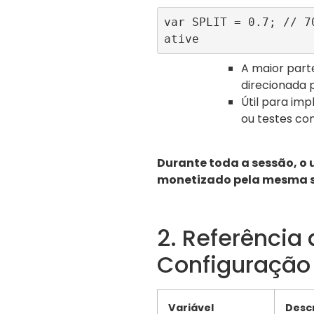
var SPLIT = 0.7; // 7
ative 
A maior part
direcionada p
Útil para im
ou testes co
Durante toda a sessão, o 
monetizado pela mesma 
2. Referência 
Configuração
Variável
Desc