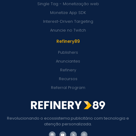
Single Tag - Monetização web
Monetize App SDK
Interest-Driven Targeting
Anuncie no Twitch
Refinery89
Publishers
Anunciantes
Refinery
Recursos
Referral Program
Revolucionando o ecossistema publicitário com tecnologia e
atenção personalizada.