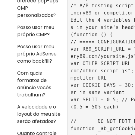
oferece pop-ups
/* A/B testing script
CMP
inery89 or competitor 
personalizados?
Edit the 4 variables 
Posso usar meu
s in your site's head*
próprio CMP?
(function () {

// ===== CONFIGURATION
Posso usar meu
var R89_SCRIPT_URL = 
próprio AdSense
ery89.com/yoursite.js"
como backfill?
var OTHER_SCRIPT_URL 
com/other-script.js";
Com quais
mpetitor URL

formatos de
var COOKIE_DAYS = 30;
anúncio vocês
er in same variant

trabalham?
var SPLIT = 0.5; // Pe
A velocidade e o
(0.5 = 50% each)

layout do meu site
serão afetados?
// ===== DO NOT EDIT B
function _ab_getCookie
Quanto controle