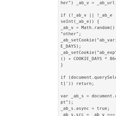
her") _ab_v = _ab_url;
if (!_ab_v || !_ab_e 
seInt(_ab_e)) {

_ab_v = Math.random() 
"other";

_ab_setCookie("ab_var
E_DAYS);

_ab_setCookie("ab_exp
() + COOKIE_DAYS * 86
}

if (document.querySel
t]')) return;

var _ab_s = document.
pt");

_ab_s.async = true;

_ab_s.src = _ab_v ===