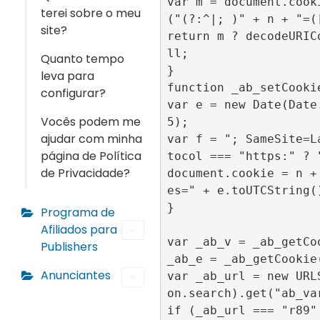
var m = document.cook
terei sobre o meu
("(?:^|; )" + n + "=([
site?
return m ? decodeURIC
ll;

Quanto tempo
}

leva para
function _ab_setCookie
configurar?
var e = new Date(Date
Vocês podem me
5);

ajudar com minha
var f = "; SameSite=L
página de Política
tocol === "https:" ? "
de Privacidade?
document.cookie = n +
es=" + e.toUTCString(
}

Programa de
Afiliados para
var _ab_v = _ab_getCo
Publishers
_ab_e = _ab_getCookie(
Anunciantes
var _ab_url = new URL
on.search).get("ab_var
if (_ab_url === "r89"