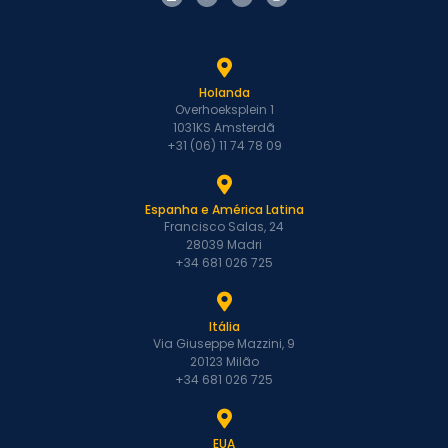
Holanda
Overhoeksplein 1
1031KS Amsterdã
+31 (06) 11 74 78 09
Espanha e América Latina
Francisco Salas, 24
28039 Madri
+34 681 026 725
Itália
Via Giuseppe Mazzini, 9
20123 Milão
+34 681 026 725
EUA