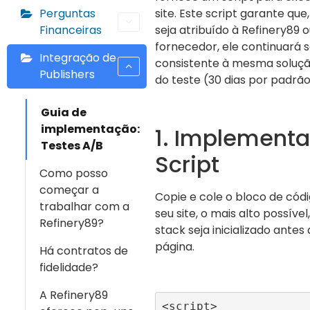
Perguntas
site. Este script garante qu
Financeiras
seja atribuído à Refinery89 
fornecedor, ele continuará 
Integração de
consistente à mesma soluçã
Publishers
do teste (30 dias por padrão
Guia de
implementação:
1. Implement
Testes A/B
Script
Como posso
começar a
Copie e cole o bloco de códi
trabalhar com a
seu site, o mais alto possíve
Refinery89?
stack seja inicializado ante
página.
Há contratos de
fidelidade?
A Refinery89
<script>
