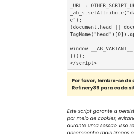
_URL : OTHER_SCRIPT_UR
_ab_s.setAttribute("d
e");

(document.head || doc
TagName("head")[0]).ap
window.__AB_VARIANT__ 
})();

Por favor, lembre-se de 
Refinery89 para cada si
Este script garante a persis
por meio de cookies, evita
durante uma sessão. Isso r
desempenho mais limpos e 