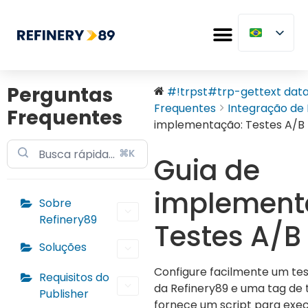
Perguntas
#!trpst#trp-gettext data-
Frequentes
Integração de 
Frequentes
implementação: Testes A/B
⌘K
Guia de
implement
Sobre
Refinery89
Testes A/B
Soluções
Configure facilmente um tes
Requisitos do
da Refinery89 e uma tag de t
Publisher
fornece um script para exec