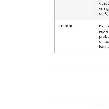
atrib
um g
ou B)
Deci
DIVIDIR
repre
proba
de ca
Refin