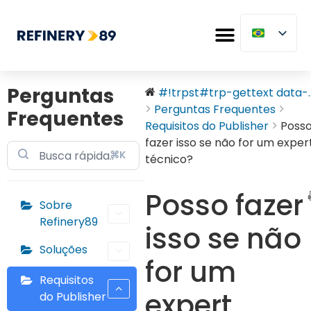
Perguntas
#!trpst#trp-gettext data-..
Perguntas Frequentes
Frequentes
Requisitos do Publisher
Poss
fazer isso se não for um exper
⌘K
técnico?
Posso fazer
Sobre
Refinery89
isso se não
Soluções
for um
Requisitos
expert
do Publisher