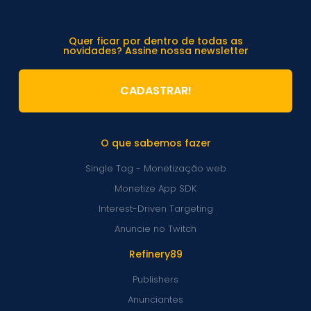
Quer ficar por dentro de todas as
novidades? Assine nossa newsletter
CADASTRAR!
O que sabemos fazer
Single Tag - Monetização web
Monetize App SDK
Interest-Driven Targeting
Anuncie no Twitch
Refinery89
Publishers
Anunciantes