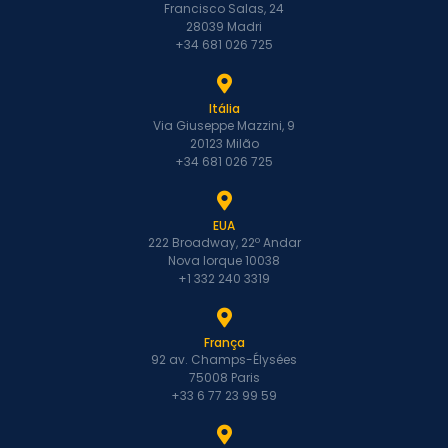
Francisco Salas, 24
28039 Madri
+34 681 026 725
Itália
Via Giuseppe Mazzini, 9
20123 Milão
+34 681 026 725
EUA
222 Broadway, 22º Andar
Nova Iorque 10038
+1 332 240 3319
França
92 av. Champs-Élysées
75008 Paris
+33 6 77 23 99 59