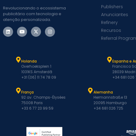
Publishers
Revolucionando o ecossistema
publicitário com tecnologia e
Anunciantes
atenção personalizada.
Refinery
Recursos
Referral Progra
Holanda
Espanha e A
Overhoeksplein 1
Francisco Sa
1031KS Amsterdã
28039 Madri
+31 (06) 11 74 78 09
+34 681 026
França
Alemanha
92 av. Champs-Élysées
Hermannstraße 13
75008 Paris
20095 Hamburgo
+33 6 77 23 99 59
+34 681 026 725