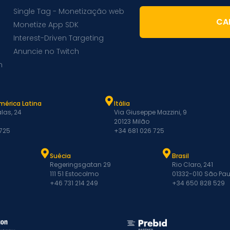
Single Tag - Monetização web
CA
Monetize App SDK
Interest-Driven Targeting
Anuncie no Twitch
m
mérica Latina
Itália
las, 24
Via Giuseppe Mazzini, 9
20123 Milão
 725
+34 681 026 725
Suécia
Brasil
Regeringsgatan 29
Rio Claro, 241
111 51 Estocolmo
01332-010 São Pau
+46 731 214 249
+34 650 828 529