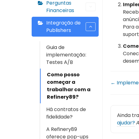
Perguntas
Imple
Financeiras
Receba
anúnci
Integração de
Para a
Publishers
suport
Comec
Guia de
Conect
implementação:
desem
Testes A/B
Como posso
começar a
← Implemen
trabalhar com a
Refinery89?
Há contratos de
Ainda tr
fidelidade?
ajudar?
A
A Refinery89
oferece pop-ups