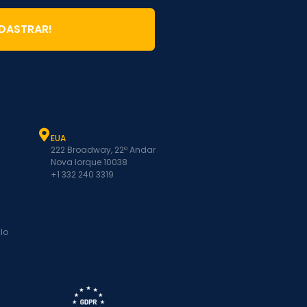
DASTRAR!
EUA
222 Broadway, 22º Andar
Nova Iorque 10038
+1 332 240 3319
lo