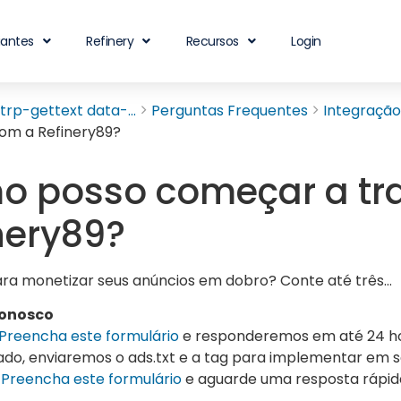
iantes
Refinery
Recursos
Login
rp-gettext data-...
Perguntas Frequentes
Integração
com a Refinery89?
 posso começar a tr
nery89?
ra monetizar seus anúncios em dobro? Conte até três…
conosco
Preencha este formulário
e responderemos em até 24 hor
do, enviaremos o ads.txt e a tag para implementar em 
:
Preencha este formulário
e aguarde uma resposta rápid