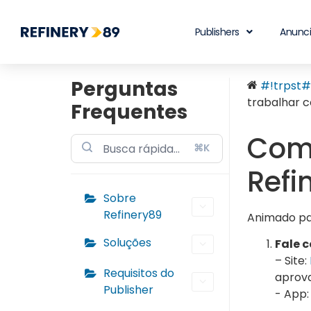
Publishers
Anunc
Perguntas
#!trpst#t
trabalhar 
Frequentes
Como
⌘K
Refi
Sobre
Refinery89
Animado pa
Soluções
Fale 
– Site:
Requisitos do
aprova
Publisher
- App