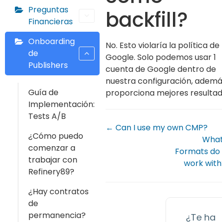
Preguntas
backfill?
Financieras
Onboarding
No. Esto violaría la política de
de
Google. Solo podemos usar 1
Publishers
cuenta de Google dentro de
nuestra configuración, adem
Guía de
proporciona mejores resultad
Implementación:
Tests A/B
← Can I use my own CMP?
¿Cómo puedo
What
comenzar a
Formats do
trabajar con
work wit
Refinery89?
¿Hay contratos
de
permanencia?
¿Te ha