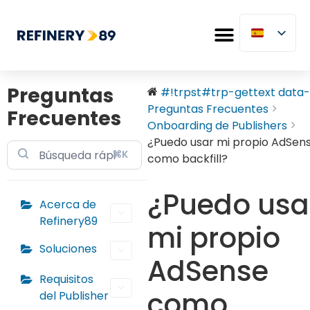
Preguntas
#!trpst#trp-gettext data-.
Preguntas Frecuentes
Frecuentes
Onboarding de Publishers
¿Puedo usar mi propio AdSen
⌘K
como backfill?
¿Puedo usa
Acerca de
Refinery89
mi propio
Soluciones
AdSense
Requisitos
como
del Publisher