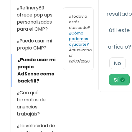
¿Refinery89
resultad
ofrece pop ups
¿Todavía
personalizados
estás
atascado?
para el CMP?
útil este
¿Cómo
podemos
¿Puedo usar mi
ayudarte?
artículo?
propio CMP?
Actualizado
el
¿Puedo usar mi
19/03/2026
No
propio
AdSense como
Sí
2
backfill?
¿Con qué
formatos de
anuncios
trabajáis?
¿La velocidad de