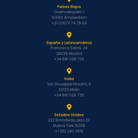
Países Bajos
Overhoeksplein 1
1031KS Ámsterdam
+31 (06) 11 74 78 09
España y Latinoamérica
Francisco Salas, 24
28039 Madrid
+34 681 026 725
Italia
Via Giuseppe Mazzini, 9
20123 Milán
+34 681 026 725
Estados Unidos
222 Broadway, piso 22
Nueva York 10038
+1 332 240 3319