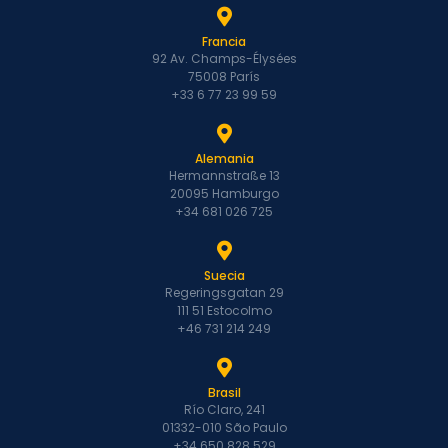
Francia
92 Av. Champs-Élysées
75008 París
+33 6 77 23 99 59
Alemania
Hermannstraße 13
20095 Hamburgo
+34 681 026 725
Suecia
Regeringsgatan 29
111 51 Estocolmo
+46 731 214 249
Brasil
Río Claro, 241
01332-010 São Paulo
+34 650 828 529