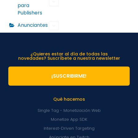
para
Publishers
Anunciantes
¿Quieres estar al día de todas las
novedades? Suscríbete a nuestra newsletter
¡SUSCRIBIRME!
Qué hacemos
Single Tag - Monetización Web
Monetize App SDK
Interest-Driven Targeting
Anúnciate en Twitch