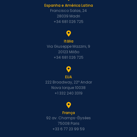
Espanha e América Latina
Francisco Salas, 24
28039 Madri
+34 681 026 725
Itália
Via Giuseppe Mazzini, 9
20123 Milão
+34 681 026 725
EUA
222 Broadway, 22º Andar
Nova Iorque 10038
+1 332 240 3319
França
92 av. Champs-Élysées
75008 Paris
+33 6 77 23 99 59