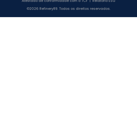
Atestado de conformidade com o TCF
|
Relatório ESG
©2026 Refinery89. Todos os direitos reservados.