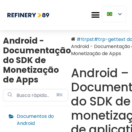
Android -
#!trpst#trp-gettext dat
Android - Documentação 
Documentação
Monetização de Apps
do SDK de
Monetização
Android –
de Apps
Documen
⌘K
do SDK de
monetiza
Documentos do
Android
de aplicat