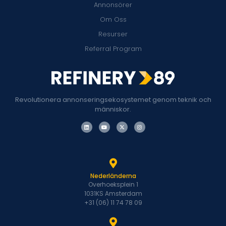
Annonsörer
Om Oss
Resurser
Referral Program
Revolutionera annonseringsekosystemet genom teknik och
människor.
Nederländerna
Overhoeksplein 1
1031KS Amsterdam
+31 (06) 11 74 78 09