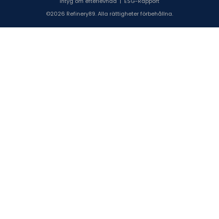
intyg om efterlevnad
|
ESG-Rapport
©2026 Refinery89. Alla rättigheter förbehållna.