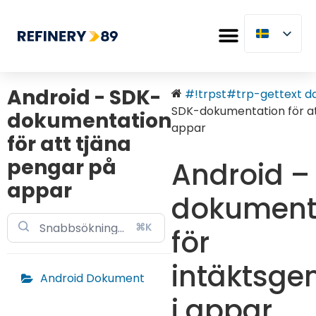
Android - SDK-
#!trpst#trp-gettext dat
SDK-dokumentation för at
dokumentation
appar
för att tjäna
pengar på
Android –
appar
dokument
⌘K
för
intäktsge
Android Dokument
i appar