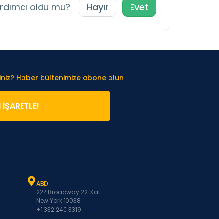
ardımcı oldu mu?
Hayır
Evet
iniz? Haber bültenimize abone olun
̇ İŞARETLE!
ABD
222 Broadway 22. Kat
New York 10038
+1 332 240 3319