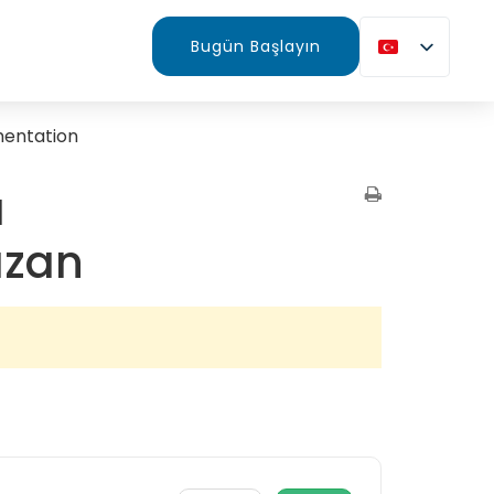
Bugün Başlayın
mentation
ı
azan