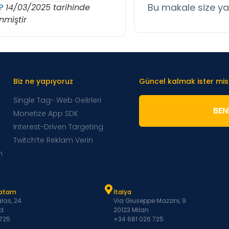
Bu makale size y
?
14/03/2025 tarihinde
nmiştir
Biz ne yapıyoruz
Güncel kalmak ister mis
Single Tag- Web Gelirleri
BENI
Monetize App SDK
Interest-Driven Targeting
Twitch’te Reklam Verin
m
Latam
İtalya
las, 24
Via Giuseppe Mazzini, 9
d
20123 Milan
 725
+34 681 026 725