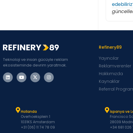
edebiliriz
güncelle
Refinery89
Yayıncılar
Teknoloji ve insan gücüyle reklam
ekosisteminde devrim yaratmak.
Reklamverenler
Hakkımızda
Kaynaklar
Referral Progra
Hollanda
İspanya ve 
Overhoeksplein 1
Francisco Sa
1031KS Amsterdam
28039 Madri
+31 (06) 11 74 78 09
+34 681 026