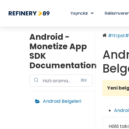
Yayıncılar
Reklamveren
Android -
#!trpst#t
Monetize App
Andr
SDK
Documentation
Belg
⌘K
Yeni belg
Android Belgeleri
Androi
Hâlâ takı