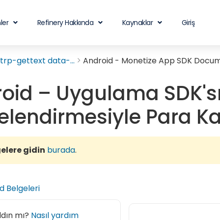
ler
Refinery Hakkında
Kaynaklar
Giriş
rp-gettext data-...
Android - Monetize App SDK Docu
oid – Uygulama SDK's
elendirmesiyle Para K
elere gidin
burada
.
d Belgeleri
ldın mı?
Nasıl yardım