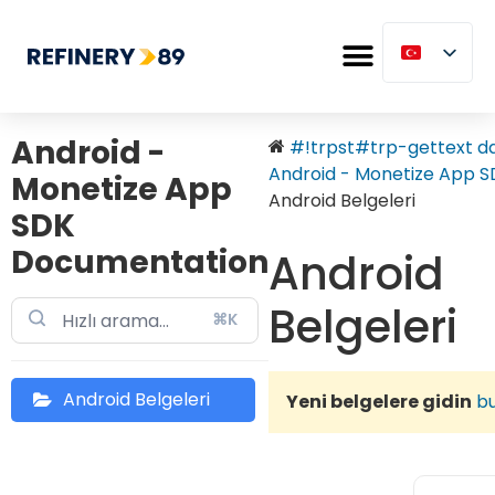
Android -
#!trpst#trp-gettext dat
Android - Monetize App SD
Monetize App
Android Belgeleri
SDK
Documentation
Android
Belgeleri
⌘K
Android Belgeleri
Yeni belgelere gidin
b