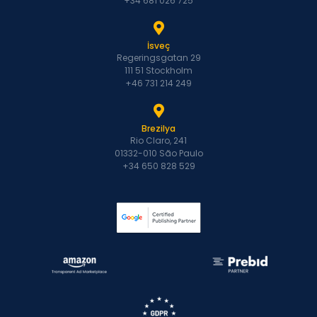
+34 681 026 725
İsveç
Regeringsgatan 29
111 51 Stockholm
+46 731 214 249
Brezilya
Rio Claro, 241
01332-010 São Paulo
+34 650 828 529