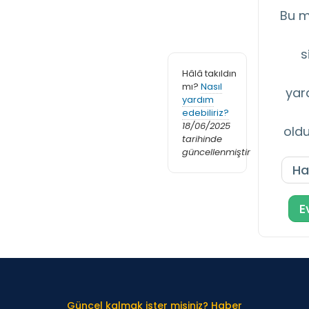
Bu m
s
Hâlâ takıldın
mı?
Nasıl
yar
yardım
edebiliriz?
18/06/2025
old
tarihinde
güncellenmiştir
Ha
E
Güncel kalmak ister misiniz? Haber