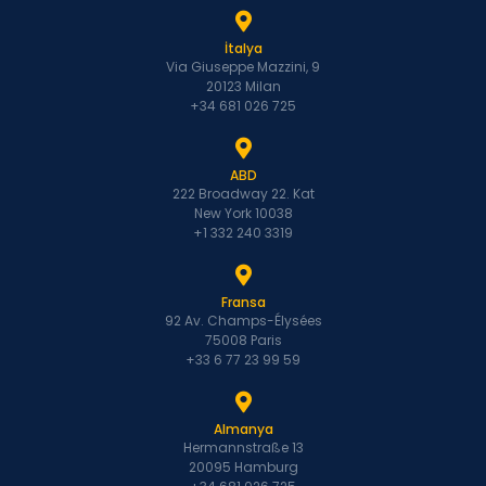
İtalya
Via Giuseppe Mazzini, 9
20123 Milan
+34 681 026 725
ABD
222 Broadway 22. Kat
New York 10038
+1 332 240 3319
Fransa
92 Av. Champs-Élysées
75008 Paris
+33 6 77 23 99 59
Almanya
Hermannstraße 13
20095 Hamburg