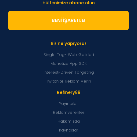
bültenimize abone olun
BENİ İŞARETLE!
Biz ne yapıyoruz
Single Tag- Web Gelirleri
Monetize App SDK
Interest-Driven Targeting
Twitch’te Reklam Verin
Refinery89
Yayıncılar
Reklamverenler
Hakkımızda
Kaynaklar