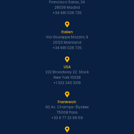
Francisco Salas, 24
28039 Madrid
+34 681 026 725
Italien
Via Giuseppe Mazzini, 9
20123 Mainland
+34 681 026 725
USA
222 Broadway 22. Stock
New York 10038
+1 332 240 3319
Frankreich
92 Av. Champs-Élysées
75008 Paris
+33 6 77 23 99 59