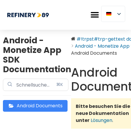
Android -
#!trpst#trp-gettext dat
Android - Monetize App S
Monetize App
Android Documents
SDK
Documentation
Android
Documen
⌘K
Android Documents
Bitte besuchen Sie die
neue Dokumentation
unter
Lösungen
.