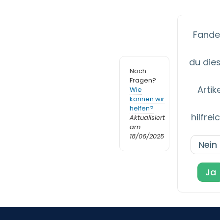
Fande
du die
Noch
Fragen?
Artik
Wie
können wir
helfen?
hilfrei
Aktualisiert
am
18/06/2025
Nein
Ja