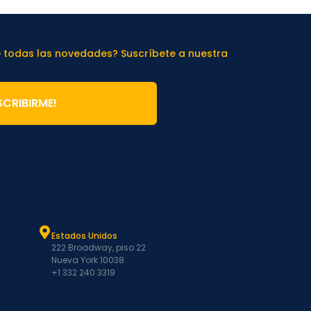
e todas las novedades? Suscríbete a nuestra
SCRIBIRME!
Estados Unidos
222 Broadway, piso 22
Nueva York 10038
+1 332 240 3319