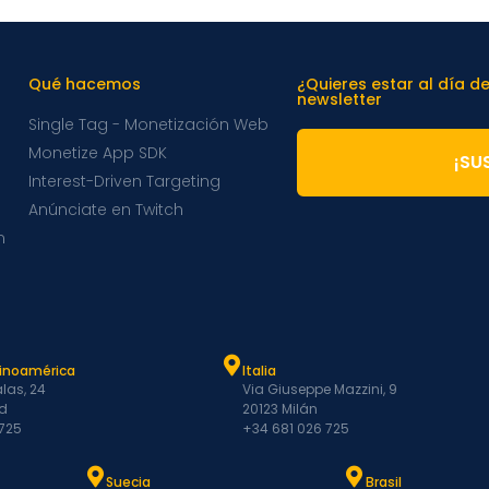
Qué hacemos
¿Quieres estar al día d
newsletter
Single Tag - Monetización Web
Monetize App SDK
¡SU
Interest-Driven Targeting
Anúnciate en Twitch
m
tinoamérica
Italia
las, 24
Via Giuseppe Mazzini, 9
d
20123 Milán
 725
+34 681 026 725
Suecia
Brasil