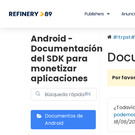
Publishers
Anunc
Android -
#!trpst#t
Documentación
Doc
del SDK para
monetizar
aplicaciones
Por favo
⌘K
¿Todavía
podemos
Documentos de
18/06/2
Android