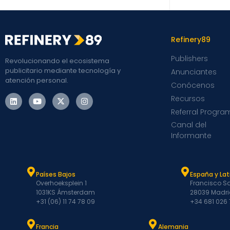
Refinery89
Publishers
Revolucionando el ecosistema
publicitario mediante tecnología y
Anunciantes
atención personal.
Conócenos
Recursos
Referral Progra
Canal del
Informante
Países Bajos
España y La
Overhoeksplein 1
Francisco Sa
1031KS Ámsterdam
28039 Madri
+31 (06) 11 74 78 09
+34 681 026
Francia
Alemania