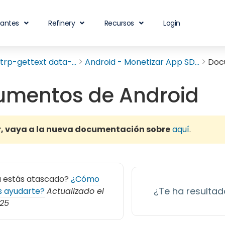
iantes
Refinery
Recursos
Login
rp-gettext data-...
Android - Monetizar App SD...
Doc
umentos de Android
r, vaya a la nueva documentación sobre
aquí
.
 estás atascado?
¿Cómo
¿Te ha resultado
 ayudarte?
Actualizado el
025