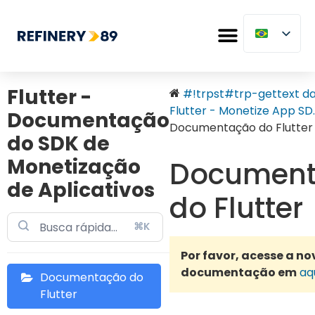
Flutter -
#!trpst#trp-gettext dat
Flutter - Monetize App SD..
Documentação
Documentação do Flutter
do SDK de
Monetização
Documen
de Aplicativos
do Flutter
⌘K
Por favor, acesse a no
documentação em
aq
Documentação do
Flutter