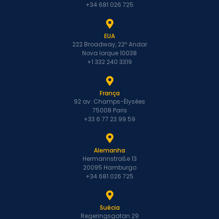
+34 681 026 725
EUA
222 Broadway, 22º Andar
Nova Iorque 10038
+1 332 240 3319
França
92 av. Champs-Élysées
75008 Paris
+33 6 77 23 99 59
Alemanha
Hermannstraße 13
20095 Hamburgo
+34 681 026 725
Suécia
Regeringsgatan 29