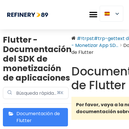
Flutter -
#!trpst#trp-gettext da
- Monetizar App SD...
Do
Documentación
de Flutter
del SDK de
monetización
Document
de aplicaciones
de Flutter
⌘K
Por favor, vaya a la 
documentación sobr
Documentación de
Flutter