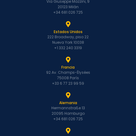
Via Giuseppe Mazzini, 9
20123 Milán
+34 681 026 725
Estados Unidos
222 Broadway, piso 22
Nueva York 10038
+1 332 240 3319
Francia
92 Av. Champs-Élysées
75008 París
+33 6 77 23 99 59
Alemania
Hermannstraße 13
20095 Hamburgo
+34 681 026 725