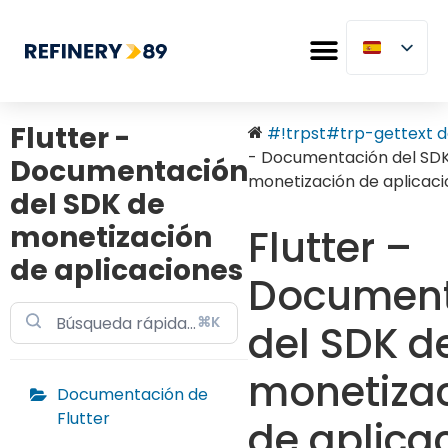
Flutter -
#!trpst#trp-gettext da
- Documentación del SD
Documentación
monetización de aplicac
del SDK de
monetización
Flutter –
de aplicaciones
Document
⌘K
del SDK d
monetiza
Documentación de
Flutter
de aplica