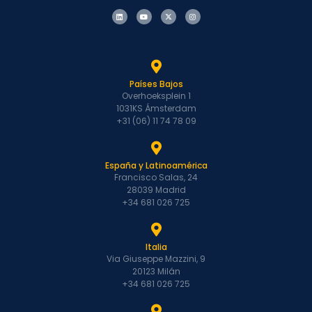
Países Bajos
Overhoeksplein 1
1031KS Ámsterdam
+31 (06) 11 74 78 09
España y Latinoamérica
Francisco Salas, 24
28039 Madrid
+34 681 026 725
Italia
Via Giuseppe Mazzini, 9
20123 Milán
+34 681 026 725