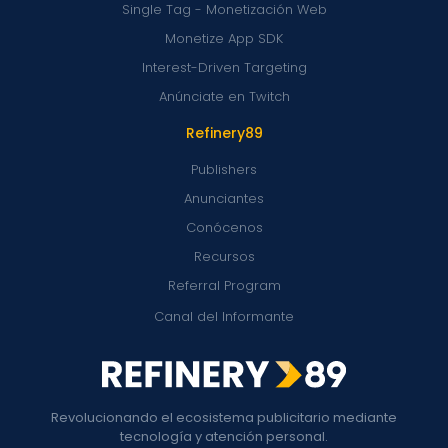
Single Tag - Monetización Web
Monetize App SDK
Interest-Driven Targeting
Anúnciate en Twitch
Refinery89
Publishers
Anunciantes
Conócenos
Recursos
Referral Program
Canal del Informante
Revolucionando el ecosistema publicitario mediante
tecnología y atención personal.