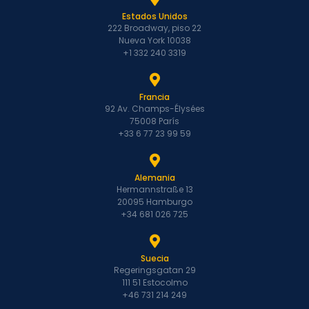
Estados Unidos
222 Broadway, piso 22
Nueva York 10038
+1 332 240 3319
Francia
92 Av. Champs-Élysées
75008 París
+33 6 77 23 99 59
Alemania
Hermannstraße 13
20095 Hamburgo
+34 681 026 725
Suecia
Regeringsgatan 29
111 51 Estocolmo
+46 731 214 249