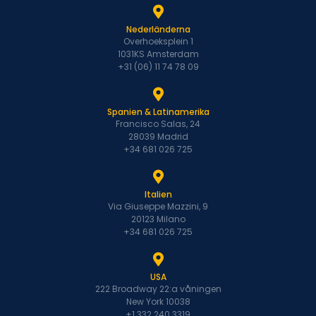
Nederländerna
Overhoeksplein 1
1031KS Amsterdam
+31 (06) 11 74 78 09
Spanien & Latinamerika
Francisco Salas, 24
28039 Madrid
+34 681 026 725
Italien
Via Giuseppe Mazzini, 9
20123 Milano
+34 681 026 725
USA
222 Broadway 22:a våningen
New York 10038
+1 332 240 3319