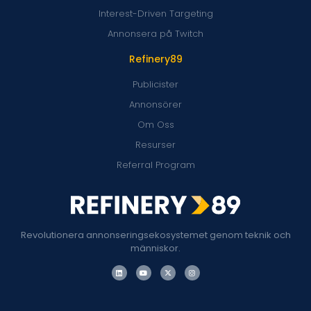
Interest-Driven Targeting
Annonsera på Twitch
Refinery89
Publicister
Annonsörer
Om Oss
Resurser
Referral Program
Revolutionera annonseringsekosystemet genom teknik och
människor.