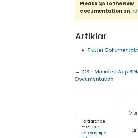
Please go to the New
documentation on
hä
Artiklar
Flutter Dokumentati
← IOS - Monetize App SD
Documentation
Var
Fortfarande
fast?
Hur
art
kan vi hjälpa