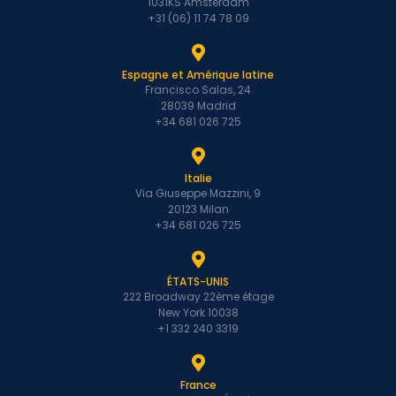
1031KS Amsterdam
+31 (06) 11 74 78 09
Espagne et Amérique latine
Francisco Salas, 24
28039 Madrid
+34 681 026 725
Italie
Via Giuseppe Mazzini, 9
20123 Milan
+34 681 026 725
ÉTATS-UNIS
222 Broadway 22ème étage
New York 10038
+1 332 240 3319
France