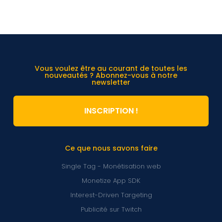
Vous voulez être au courant de toutes les
nouveautés ? Abonnez-vous à notre
newsletter
INSCRIPTION !
Ce que nous savons faire
Single Tag - Monétisation web
Monetize App SDK
Interest-Driven Targeting
Publicité sur Twitch