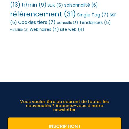
(13)
tr/min
(9)
saisonnalité
(6)
SDK
(5)
référencement
(31)
Single Tag
(7)
SSP
Cookies tiers
(7)
(5)
Tendances
(5)
conseils
(3)
Webinaires
(4)
site web
(4)
visibilité
(2)
Vous voulez être au courant de toutes les
nouveautés ? Abonnez-vous à notre
newsletter
INSCRIPTION !