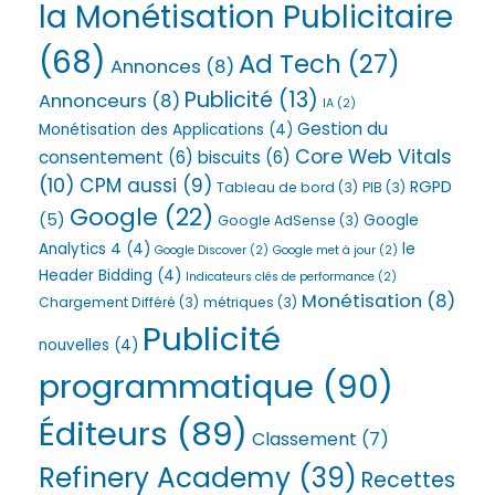
la Monétisation Publicitaire
(68)
Ad Tech
(27)
Annonces
(8)
Publicité
(13)
Annonceurs
(8)
IA
(2)
Gestion du
Monétisation des Applications
(4)
Core Web Vitals
consentement
(6)
biscuits
(6)
(10)
CPM aussi
(9)
RGPD
Tableau de bord
(3)
PIB
(3)
Google
(22)
(5)
Google
Google AdSense
(3)
Analytics 4
(4)
le
Google Discover
(2)
Google met à jour
(2)
Header Bidding
(4)
Indicateurs clés de performance
(2)
Monétisation
(8)
Chargement Différé
(3)
métriques
(3)
Publicité
nouvelles
(4)
programmatique
(90)
Éditeurs
(89)
Classement
(7)
Refinery Academy
(39)
Recettes