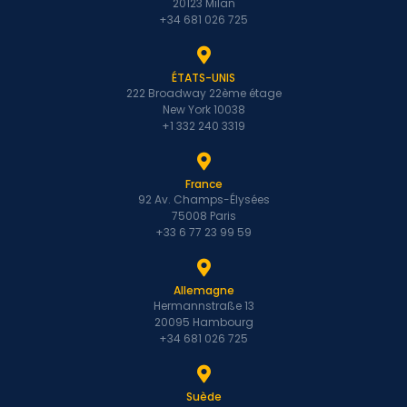
20123 Milan
+34 681 026 725
ÉTATS-UNIS
222 Broadway 22ème étage
New York 10038
+1 332 240 3319
France
92 Av. Champs-Élysées
75008 Paris
+33 6 77 23 99 59
Allemagne
Hermannstraße 13
20095 Hambourg
+34 681 026 725
Suède