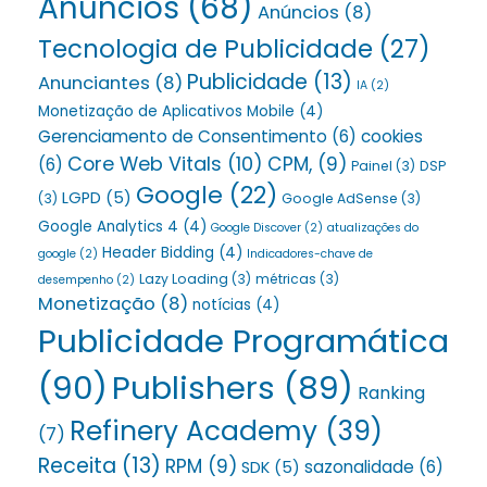
Anúncios
(68)
Anúncios
(8)
Tecnologia de Publicidade
(27)
Publicidade
(13)
Anunciantes
(8)
IA
(2)
Monetização de Aplicativos Mobile
(4)
Gerenciamento de Consentimento
(6)
cookies
Core Web Vitals
(10)
CPM,
(9)
(6)
Painel
(3)
DSP
Google
(22)
LGPD
(5)
(3)
Google AdSense
(3)
Google Analytics 4
(4)
Google Discover
(2)
atualizações do
Header Bidding
(4)
google
(2)
Indicadores-chave de
Lazy Loading
(3)
métricas
(3)
desempenho
(2)
Monetização
(8)
notícias
(4)
Publicidade Programática
(90)
Publishers
(89)
Ranking
Refinery Academy
(39)
(7)
Receita
(13)
RPM
(9)
sazonalidade
(6)
SDK
(5)