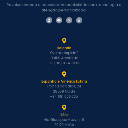
Revolucionando o ecossistema publicitário com tecnologia e
atenção personalizada.
Holanda
Overhoeksplein 1
1031KS Amsterdã
+31 (06) 11 74 78 09
Espanha e América Latina
Francisco Salas, 24
28039 Madri
+34 681 026 725
Itália
Via Giuseppe Mazzini, 9
20123 Milão