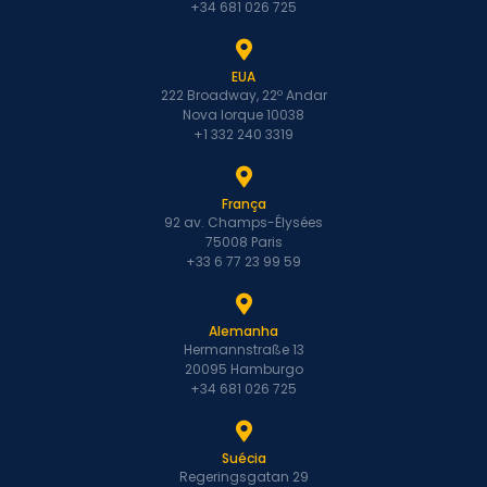
+34 681 026 725
EUA
222 Broadway, 22º Andar
Nova Iorque 10038
+1 332 240 3319
França
92 av. Champs-Élysées
75008 Paris
+33 6 77 23 99 59
Alemanha
Hermannstraße 13
20095 Hamburgo
+34 681 026 725
Suécia
Regeringsgatan 29