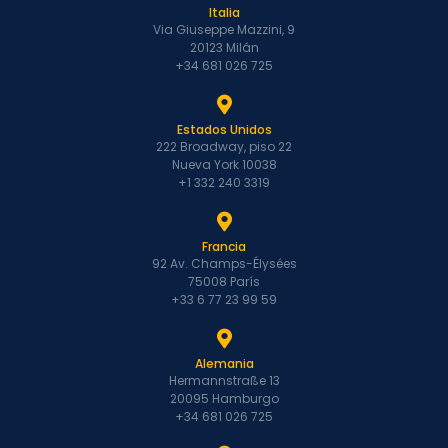
Italia
Via Giuseppe Mazzini, 9
20123 Milán
+34 681 026 725
Estados Unidos
222 Broadway, piso 22
Nueva York 10038
+1 332 240 3319
Francia
92 Av. Champs-Élysées
75008 París
+33 6 77 23 99 59
Alemania
Hermannstraße 13
20095 Hamburgo
+34 681 026 725