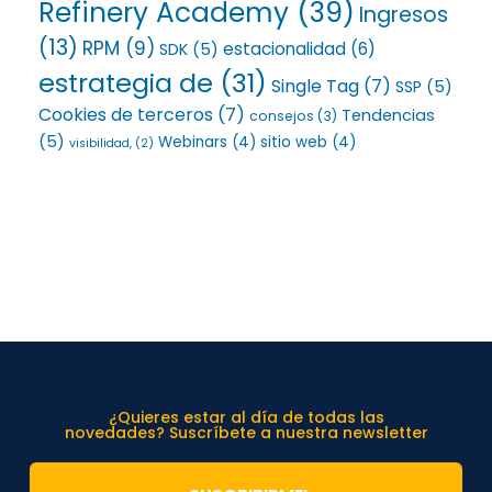
Refinery Academy
(39)
Ingresos
(13)
RPM
(9)
estacionalidad
(6)
SDK
(5)
estrategia de
(31)
Single Tag
(7)
SSP
(5)
Cookies de terceros
(7)
Tendencias
consejos
(3)
(5)
Webinars
(4)
sitio web
(4)
visibilidad,
(2)
¿Quieres estar al día de todas las
novedades? Suscríbete a nuestra newsletter