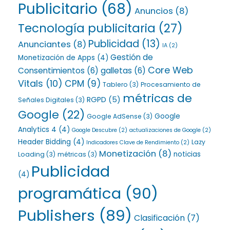
Publicitario
(68)
Anuncios
(8)
Tecnología publicitaria
(27)
Publicidad
(13)
Anunciantes
(8)
IA
(2)
Gestión de
Monetización de Apps
(4)
Core Web
Consentimientos
(6)
galletas
(6)
Vitals
(10)
CPM
(9)
Tablero
(3)
Procesamiento de
métricas de
RGPD
(5)
Señales Digitales
(3)
Google
(22)
Google
Google AdSense
(3)
Analytics 4
(4)
Google Descubre
(2)
actualizaciones de Google
(2)
Header Bidding
(4)
Lazy
Indicadores Clave de Rendimiento
(2)
Monetización
(8)
noticias
Loading
(3)
métricas
(3)
Publicidad
(4)
programática
(90)
Publishers
(89)
Clasificación
(7)