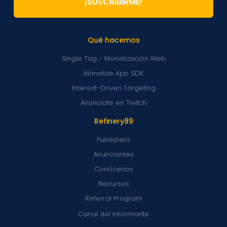
¡SUSCRIBIRME!
Qué hacemos
Single Tag - Monetización Web
Monetize App SDK
Interest-Driven Targeting
Anúnciate en Twitch
Refinery89
Publishers
Anunciantes
Conócenos
Recursos
Referral Program
Canal del Informante