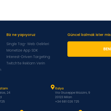
Biz ne yapıyoruz
Güncel kalmak ister mis
Single Tag- Web Gelirleri
BENI
Monetize App SDK
Interest-Driven Targeting
Twitch’te Reklam Verin
m
Latam
İtalya
las, 24
Via Giuseppe Mazzini, 9
d
20123 Milan
 725
+34 681 026 725