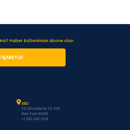
iniz? Haber bültenimize abone olun
̇ İŞARETLE!
ABD
222 Broadway 22. Kat
New York 10038
+1 332 240 3319