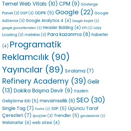
Temel Web Vitals
(10)
CPM
(9)
Gösterge
Google
(22)
GDPR
(5)
Paneli
(3)
DSP
(3)
Google
Google Analytics 4
(4)
AdSense
(3)
Google Keşfet
(2)
Header Bidding
(4)
Lazy
google güncellemeleri
(2)
KPI
(2)
Para kazanma
(8)
haberler
Loading
(3)
metrikler
(3)
Programatik
(4)
Reklamcılık
(90)
Yayıncılar
(89)
Sıralama
(7)
Refinery Academy
(39)
Gelir
(13)
Dakika Başına Devir
(9)
Yazılım
SEO
(30)
mevsimsellik
(6)
Geliştirme Kiti
(5)
Single Tag
(7)
Üçüncü Taraf
SSP
(5)
Fosfor
(2)
Çerezleri
(7)
Trendler
(5)
ipuçları
(3)
görülebilirlik
(2)
Webinarlar
(4)
web sitesi
(4)