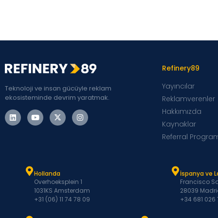
Refinery89
Yayıncılar
Teknoloji ve insan gücüyle reklam
ekosisteminde devrim yaratmak.
Reklamverenler
Hakkımızda
Kaynaklar
Referral Progra
Hollanda
İspanya ve 
Overhoeksplein 1
Francisco Sa
1031KS Amsterdam
28039 Madri
+31 (06) 11 74 78 09
+34 681 026