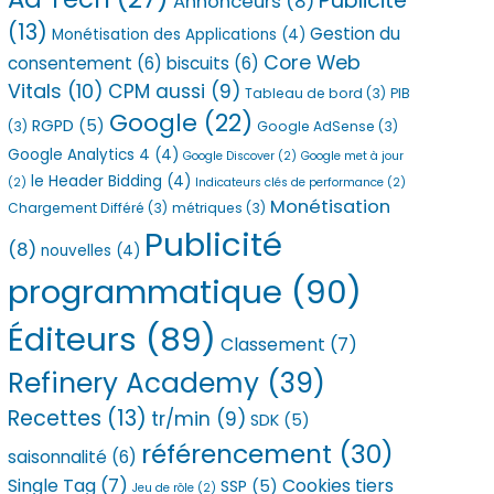
Publicité
Annonceurs
(8)
(13)
Gestion du
Monétisation des Applications
(4)
Core Web
consentement
(6)
biscuits
(6)
Vitals
(10)
CPM aussi
(9)
Tableau de bord
(3)
PIB
Google
(22)
RGPD
(5)
(3)
Google AdSense
(3)
Google Analytics 4
(4)
Google Discover
(2)
Google met à jour
le Header Bidding
(4)
(2)
Indicateurs clés de performance
(2)
Monétisation
Chargement Différé
(3)
métriques
(3)
Publicité
(8)
nouvelles
(4)
programmatique
(90)
Éditeurs
(89)
Classement
(7)
Refinery Academy
(39)
Recettes
(13)
tr/min
(9)
SDK
(5)
référencement
(30)
saisonnalité
(6)
Single Tag
(7)
Cookies tiers
SSP
(5)
Jeu de rôle
(2)