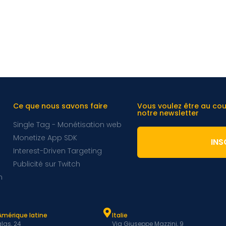
Ce que nous savons faire
Vous voulez être au co
notre newsletter
Single Tag - Monétisation web
Monetize App SDK
INS
Interest-Driven Targeting
Publicité sur Twitch
m
Amérique latine
Italie
las, 24
Via Giuseppe Mazzini, 9