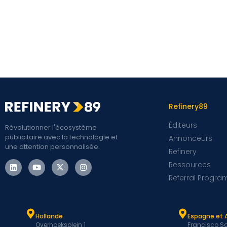
Refinery89
Éditeurs
Révolutionner l'écosystème
publicitaire avec la technologie et
Annonceurs
une attention personnalisée.
Refinery
Ressources
Referral Progra
Hollande
Espagne et 
Overhoeksplein 1
Francisco Sa