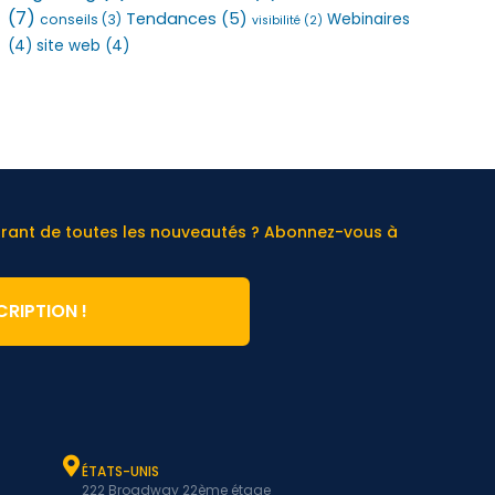
(7)
Tendances
(5)
Webinaires
conseils
(3)
visibilité
(2)
(4)
site web
(4)
urant de toutes les nouveautés ? Abonnez-vous à
CRIPTION !
ÉTATS-UNIS
222 Broadway 22ème étage