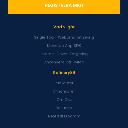
REGISTRERA MIG!
Vad vi gör
Single Tag - Webbmonetisering
Monetize App SDK
Interest-Driven Targeting
Annonsera på Twitch
Refinery89
Publicister
Annonsörer
Om Oss
Resurser
Referral Program