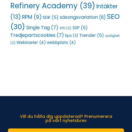
Refinery Academy
(39)
Intäkter
SEO
(13)
RPM
(9)
säsongsvariation
(6)
SDK
(5)
(30)
Single Tag
(7)
SSP
(5)
SPO
(2)
Tredjepartscookies
(7)
Trender
(5)
tips
(3)
synlighet
Webinarier
(4)
webbplats
(4)
(2)
Vill du hålla dig uppdaterad? Prenumerera
på vårt nyhetsbrev