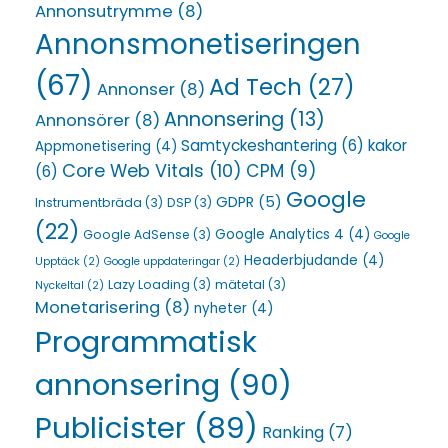
Annonsutrymme
(8)
Annonsmonetiseringen
(67)
Ad Tech
(27)
Annonser
(8)
Annonsering
(13)
Annonsörer
(8)
Samtyckeshantering
(6)
kakor
Appmonetisering
(4)
Core Web Vitals
(10)
CPM
(9)
(6)
Google
GDPR
(5)
Instrumentbräda
(3)
DSP
(3)
(22)
Google Analytics 4
(4)
Google AdSense
(3)
Google
Headerbjudande
(4)
Upptäck
(2)
Google uppdateringar
(2)
Lazy Loading
(3)
mätetal
(3)
Nyckeltal
(2)
Monetarisering
(8)
nyheter
(4)
Programmatisk
annonsering
(90)
Publicister
(89)
Ranking
(7)