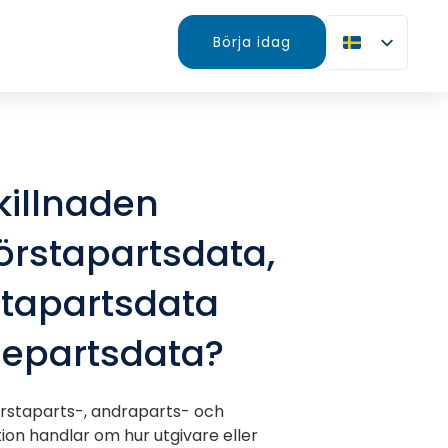
Börja idag
killnaden
örstapartsdata,
tapartsdata
jepartsdata?
örstaparts-, andraparts- och
ion handlar om hur utgivare eller