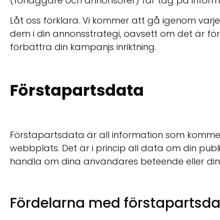
(förläggare och annonsörer) får tag på inform
Låt oss förklara. Vi kommer att gå igenom var
dem i din annonsstrategi, oavsett om det är för
förbättra din kampanjs inriktning.
Förstapartsdata
Förstapartsdata är all information som kommer 
webbplats. Det är i princip all data om din pub
handla om dina användares beteende eller din
Fördelarna med förstapartsd