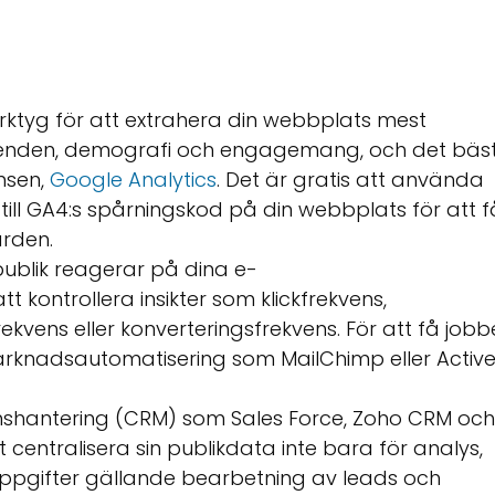
rktyg för att extrahera din webbplats mest
eteenden, demografi och engagemang, och det bäs
nsen,
Google Analytics
. Det är gratis att använda
till GA4:s spårningskod på din webbplats för att f
ärden.
 publik reagerar på dina e-
kontrollera insikter som klickfrekvens,
vens eller konverteringsfrekvens. För att få jobb
arknadsautomatisering som MailChimp eller Activ
nshantering (CRM) som Sales Force, Zoho CRM och
 centralisera sin publikdata inte bara för analys,
uppgifter gällande bearbetning av leads och