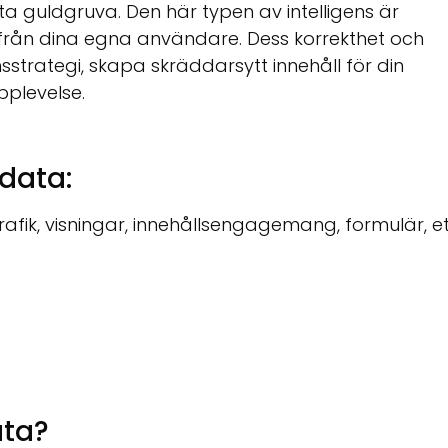
a guldgruva. Den här typen av intelligens är
 från dina egna användare. Dess korrekthet och
onsstrategi, skapa skräddarsytt innehåll för din
plevelse.
data:
fik, visningar, innehållsengagemang, formulär, et
ata?