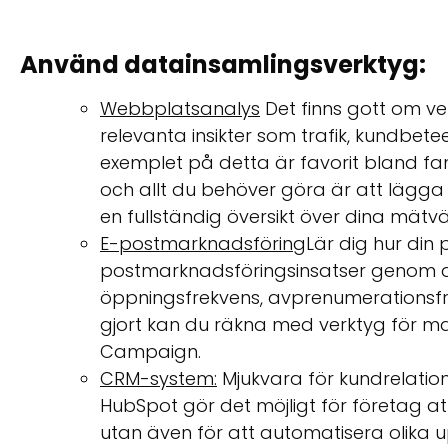
Använd datainsamlingsverktyg:
Webbplatsanalys
Det finns gott om ve
relevanta insikter som trafik, kundb
exemplet på detta är favorit bland fa
och allt du behöver göra är att lägga 
en fullständig översikt över dina mätv
E-postmarknadsföring
Lär dig hur din
postmarknadsföringsinsatser genom att 
öppningsfrekvens, avprenumerationsfrek
gjort kan du räkna med verktyg för m
Campaign.
CRM-system:
Mjukvara för kundrelatio
HubSpot gör det möjligt för företag att
utan även för att automatisera olika 