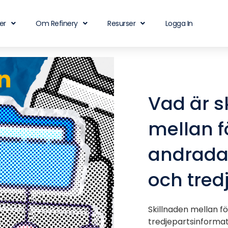
er
Om Refinery
Resurser
Logga In
Vad är s
mellan f
andrada
och tred
Skillnaden mellan f
tredjepartsinformat