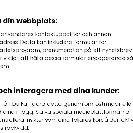
å din webbplats:
na användares kontaktuppgifter och annan
adress. Detta kan inkludera formulär för
ojalitetsprogram, prenumeration på ett nyhetsbrev
Det är viktigt att hålla dessa formulär engagerande s
dem.
 och interagera med dina kunder
:
nehåll. Du kan göra detta genom omröstningar elle
ina inlägg. Själva sociala medieplattformarna
trollera insikter som dina följares kön, ålder, akti
s räckvidd.