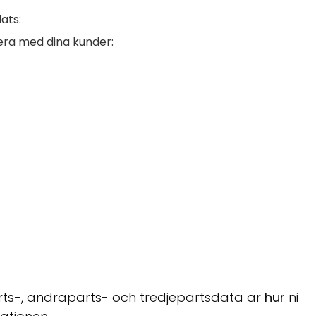
ats:
gera med dina kunder:
rts-, andraparts- och tredjepartsdata är
hur
ni