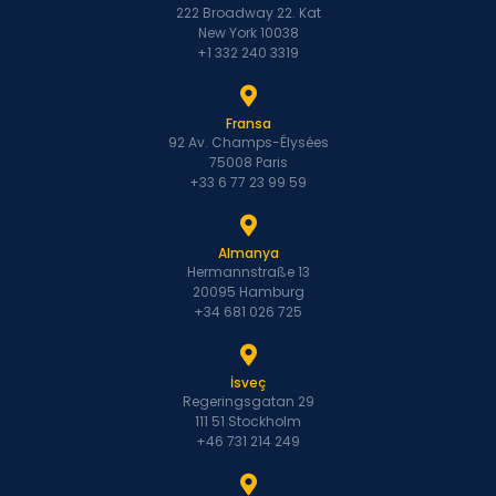
222 Broadway 22. Kat
New York 10038
+1 332 240 3319
Fransa
92 Av. Champs-Élysées
75008 Paris
+33 6 77 23 99 59
Almanya
Hermannstraße 13
20095 Hamburg
+34 681 026 725
İsveç
Regeringsgatan 29
111 51 Stockholm
+46 731 214 249