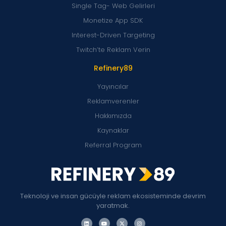
Single Tag- Web Gelirleri
Monetize App SDK
Interest-Driven Targeting
Twitch’te Reklam Verin
Refinery89
Yayıncılar
Reklamverenler
Hakkımızda
Kaynaklar
Referral Program
Teknoloji ve insan gücüyle reklam ekosisteminde devrim
yaratmak.