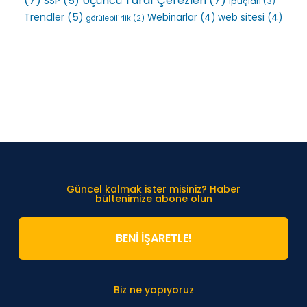
(7)
Üçüncü Taraf Çerezleri
(7)
SSP
(5)
ipuçları
(3)
Trendler
(5)
Webinarlar
(4)
web sitesi
(4)
görülebilirlik
(2)
Güncel kalmak ister misiniz? Haber
bültenimize abone olun
BENİ İŞARETLE!
Biz ne yapıyoruz