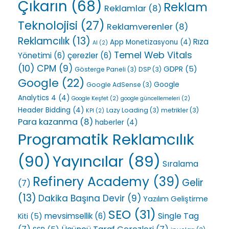
Çıkarın
(68)
Reklam
Reklamlar
(8)
Teknolojisi
(27)
Reklamverenler
(8)
Reklamcılık
(13)
Rıza
App Monetizasyonu
(4)
AI
(2)
Temel Web Vitals
Yönetimi
(6)
çerezler
(6)
(10)
CPM
(9)
GDPR
(5)
Gösterge Paneli
(3)
DSP
(3)
Google
(22)
Google
Google AdSense
(3)
Analytics 4
(4)
Google Keşfet
(2)
google güncellemeleri
(2)
Header Bidding
(4)
Lazy Loading
(3)
metrikler
(3)
KPI
(2)
Para kazanma
(8)
haberler
(4)
Programatik Reklamcılık
(90)
Yayıncılar
(89)
Sıralama
Refinery Academy
(39)
Gelir
(7)
(13)
Dakika Başına Devir
(9)
Yazılım Geliştirme
SEO
(31)
Single Tag
mevsimsellik
(6)
Kiti
(5)