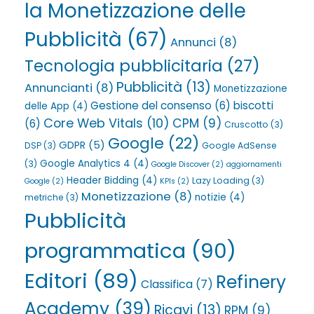
la Monetizzazione delle
Pubblicità
(67)
Annunci
(8)
Tecnologia pubblicitaria
(27)
Pubblicità
(13)
Annuncianti
(8)
Monetizzazione
Gestione del consenso
(6)
biscotti
delle App
(4)
Core Web Vitals
(10)
CPM
(9)
(6)
Cruscotto
(3)
Google
(22)
GDPR
(5)
DSP
(3)
Google AdSense
Google Analytics 4
(4)
(3)
Google Discover
(2)
aggiornamenti
Header Bidding
(4)
Lazy Loading
(3)
Google
(2)
KPIs
(2)
Monetizzazione
(8)
notizie
(4)
metriche
(3)
Pubblicità
programmatica
(90)
Editori
(89)
Refinery
Classifica
(7)
Academy
(39)
Ricavi
(13)
RPM
(9)