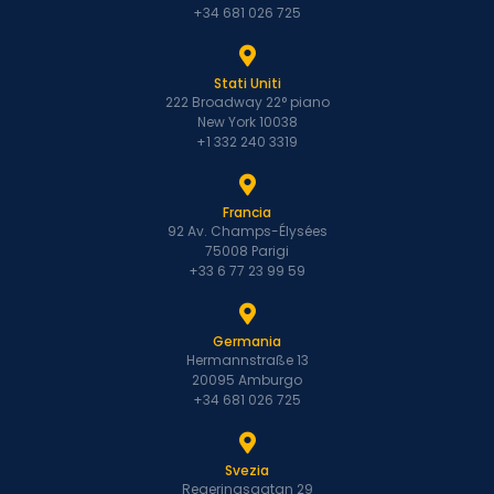
+34 681 026 725
Stati Uniti
222 Broadway 22° piano
New York 10038
+1 332 240 3319
Francia
92 Av. Champs-Élysées
75008 Parigi
+33 6 77 23 99 59
Germania
Hermannstraße 13
20095 Amburgo
+34 681 026 725
Svezia
Regeringsgatan 29