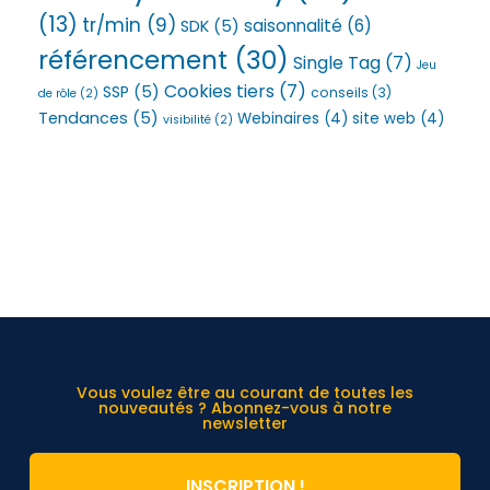
(13)
tr/min
(9)
saisonnalité
(6)
SDK
(5)
référencement
(30)
Single Tag
(7)
Jeu
Cookies tiers
(7)
SSP
(5)
conseils
(3)
de rôle
(2)
Tendances
(5)
Webinaires
(4)
site web
(4)
visibilité
(2)
Vous voulez être au courant de toutes les
nouveautés ? Abonnez-vous à notre
newsletter
INSCRIPTION !