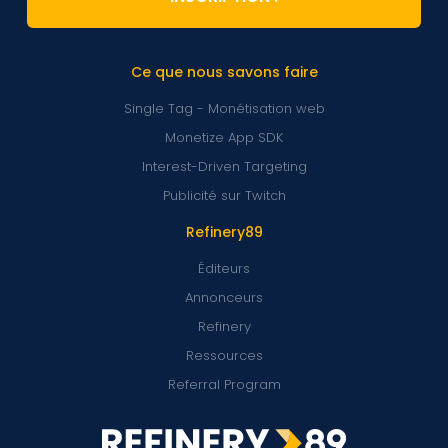
Ce que nous savons faire
Single Tag - Monétisation web
Monetize App SDK
Interest-Driven Targeting
Publicité sur Twitch
Refinery89
Éditeurs
Annonceurs
Refinery
Ressources
Referral Program