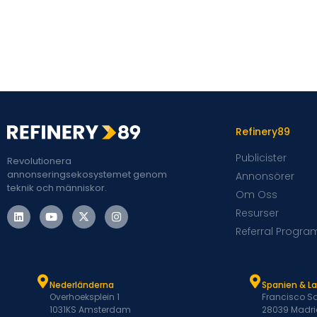
Refinery89
Publicister
Revolutionera
annonseringsekosystemet genom
Annonsörer
teknik och människor.
Om Oss
Resurser
Referral Progra
Nederländerna
Spanien & L
Overhoeksplein 1
Francisco Sa
1031KS Amsterdam
28039 Madri