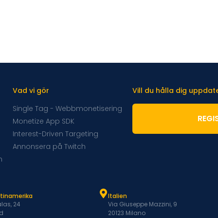
Vad vi gör
Vill du hålla dig uppda
Single Tag - Webbmonetisering
REGI
Monetize App SDK
Interest-Driven Targeting
Annonsera på Twitch
m
atinamerika
Italien
las, 24
Via Giuseppe Mazzini, 9
d
20123 Milano