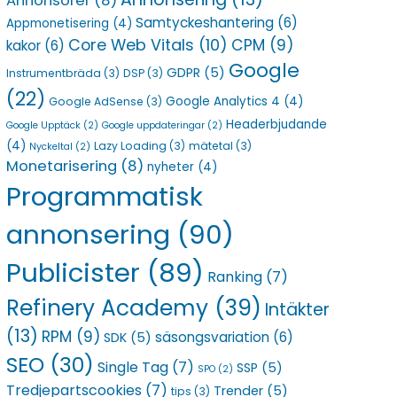
Annonsörer
(8)
Samtyckeshantering
(6)
Appmonetisering
(4)
Core Web Vitals
(10)
CPM
(9)
kakor
(6)
Google
GDPR
(5)
Instrumentbräda
(3)
DSP
(3)
(22)
Google Analytics 4
(4)
Google AdSense
(3)
Headerbjudande
Google Upptäck
(2)
Google uppdateringar
(2)
(4)
Lazy Loading
(3)
mätetal
(3)
Nyckeltal
(2)
Monetarisering
(8)
nyheter
(4)
Programmatisk
annonsering
(90)
Publicister
(89)
Ranking
(7)
Refinery Academy
(39)
Intäkter
(13)
RPM
(9)
säsongsvariation
(6)
SDK
(5)
SEO
(30)
Single Tag
(7)
SSP
(5)
SPO
(2)
Tredjepartscookies
(7)
Trender
(5)
tips
(3)