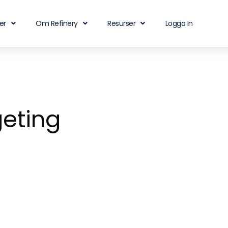
er
Om Refinery
Resurser
Logga In
geting