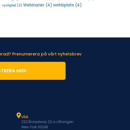
Webinarier
(4)
webbplats
(4)
synlighet
(2)
terad? Prenumerera på vårt nyhetsbrev
STRERA MIG!
USA
222 Broadway 22:a våningen
New York 10038