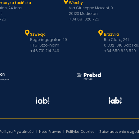
Ameryka Łacińska
Włochy
las, 24 lata
Via Giuseppe Mazzini, 9
t
20123 Mediolan
 725
+34 681 026 725
Szwecja
Brazylia
Regeringsgatan 29
Rio Claro, 241
111 51 Sztokholm
01332-010 São Pau
+46 731 214 249
+34 650 828 529
Polityka Prywatności
|
Nota Prawna
|
Polityka Cookies
|
Zaświadczenie o zgod