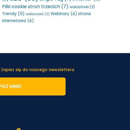
Pliki cookie stron trzecich
(7)
wskazówki
(3)
Trendy
(5)
Webinary
(4)
strona
widoczność
(2)
internetowa
(4)
 Zapisz się do naszego newslettera
ISZ MNIE!