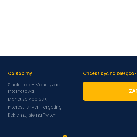
Co Robimy
Chcesz być na bieżąco?
Single Tag – Monetyzacja
ZAP
Internetowa
Monetize App SDK
Interest-Driven Targeting
Reklamuj się na Twitch
m