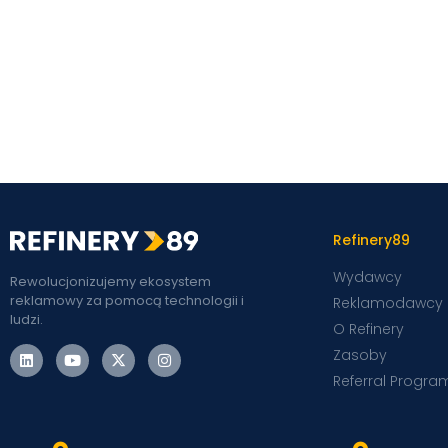
Refinery89
Wydawcy
Rewolucjonizujemy ekosystem
reklamowy za pomocą technologii i
Reklamodawcy
ludzi.
O Refinery
Zasoby
Referral Progra