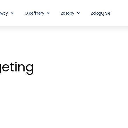
awcy
O Refinery
Zasoby
Zaloguj Się
geting