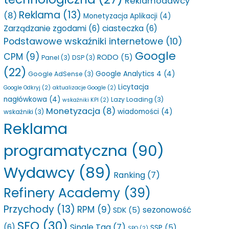
Reklamodawcy
Reklama
(13)
(8)
Monetyzacja Aplikacji
(4)
Zarządzanie zgodami
(6)
ciasteczka
(6)
Podstawowe wskaźniki internetowe
(10)
Google
CPM
(9)
RODO
(5)
Panel
(3)
DSP
(3)
(22)
Google Analytics 4
(4)
Google AdSense
(3)
Licytacja
Google Odkryj
(2)
aktualizacje Google
(2)
nagłówkowa
(4)
Lazy Loading
(3)
wskaźniki KPI
(2)
Monetyzacja
(8)
wiadomości
(4)
wskaźniki
(3)
Reklama
programatyczna
(90)
Wydawcy
(89)
Ranking
(7)
Refinery Academy
(39)
Przychody
(13)
RPM
(9)
sezonowość
SDK
(5)
SEO
(30)
Single Tag
(7)
(6)
SSP
(5)
SPO
(2)