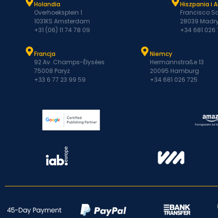
Holandia
Hiszpania i 
Overhoeksplein 1
Francisco Sa
1031KS Amsterdam
28039 Madry
+31 (06) 11 74 78 09
+34 681 026
Francja
Niemcy
92 Av. Champs-Élysées
Hermannstraße 13
75008 Paryż
20095 Hamburg
+33 6 77 23 99 59
+34 681 026 725