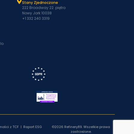
Stany Zjednoczone
222 Broadway 22. piętro
Nowy Jork 10038
+1 332 240 3319
lo
ności z TCF
|
Raport ESG
©2026 Refinery89. Wszelkie prawa
zastrzeżone.